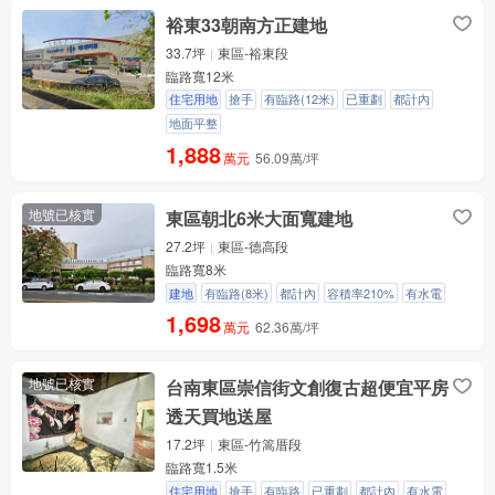
裕東33朝南方正建地
33.7坪
東區-裕東段
臨路寬12米
住宅用地
搶手
有臨路(12米)
已重劃
都計內
地面平整
1,888
萬元
56.09萬/坪
地號已核實
東區朝北6米大面寬建地
27.2坪
東區-德高段
臨路寬8米
建地
有臨路(8米)
都計內
容積率210%
有水電
1,698
萬元
62.36萬/坪
地號已核實
台南東區崇信街文創復古超便宜平房
透天買地送屋
17.2坪
東區-竹篙厝段
臨路寬1.5米
住宅用地
搶手
有臨路
已重劃
都計內
有水電