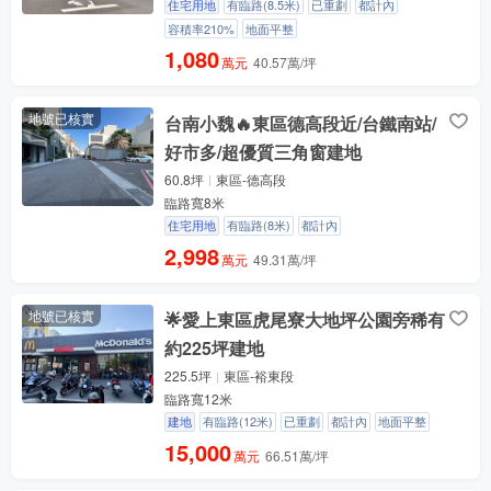
住宅用地
有臨路(8.5米)
已重劃
都計內
容積率210%
地面平整
1,080
萬元
40.57萬/坪
地號已核實
台南小魏🔥東區德高段近/台鐵南站/
好市多/超優質三角窗建地
60.8坪
東區-德高段
臨路寬8米
住宅用地
有臨路(8米)
都計內
2,998
萬元
49.31萬/坪
地號已核實
🌟愛上東區虎尾寮大地坪公園旁稀有
約225坪建地
225.5坪
東區-裕東段
臨路寬12米
建地
有臨路(12米)
已重劃
都計內
地面平整
15,000
萬元
66.51萬/坪