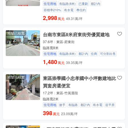
住宅用地
有臨路(8米)
已重劃
都計內
容積率210%
有水電
專任約
2,998
萬元
49.31萬/坪
地號已核實
台南市東區8米府東街旁優質建地
37.6坪
東區-府東街
臨路寬8米
住宅用地
有臨路(8米)
都計內
住商
可分割出售
1,480
萬元
39.35萬/坪
地號已核實
東區崇學國小忠孝國中小坪數建地比
買套房還便宜
17.2坪
東區-竹篙厝段
臨路寬2米
住宅用地
搶手
有臨路
都計內
有水電
送平房
398
萬元
23.09萬/坪