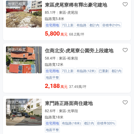
地號已核實
東區虎尾寮稀有釋出豪宅建地
85.1坪
東區-虎尾段
臨路寬5.8米
住宅用地
7日上新
有臨路
都計內
容積率210%
5,800
萬元
68.2萬/坪
地號已核實
住商北安-虎尾寮公園旁上段建地
58.4坪
東區-裕東段
臨路寬12米
住宅用地
7日上新
有臨路(12米)
已重劃
都計內
地面平整
2,188
萬元
37.49萬/坪
地號已核實
東門路正路面商住建地
82.6坪
東區-光華段
臨路寬18米
住宅用地
有臨路(18米)
都計內
容積率320%
地面平整