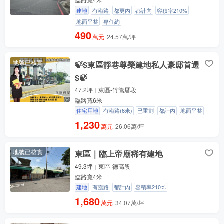
建地
有臨路
都更內
都計內
容積率210%
地面平整
專任約
490
萬元
24.57萬/坪
地號已核實
🍃$東區靜巷尊榮建地私人豪邸首選
$🍃
47.2坪
東區-竹篙厝段
臨路寬6米
住宅用地
有臨路(6米)
已重劃
都計內
地面平整
1,230
萬元
26.06萬/坪
地號已核實
東區｜臨上帝廟稀有建地
49.3坪
東區-德高段
臨路寬4米
建地
有臨路
都計內
容積率210%
1,680
萬元
34.07萬/坪