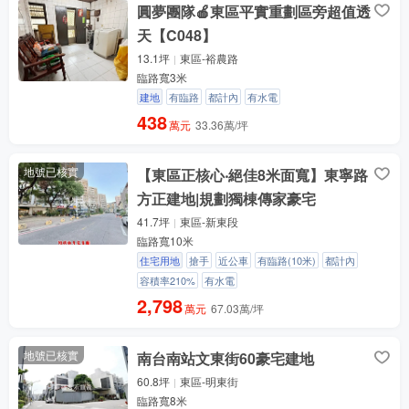
圓夢團隊🍎東區平實重劃區旁超值透
天【C048】
13.1坪
東區-裕農路
臨路寬3米
建地
有臨路
都計內
有水電
438
萬元
33.36萬/坪
地號已核實
【東區正核心‧絕佳8米面寬】東寧路
方正建地|規劃獨棟傳家豪宅
41.7坪
東區-新東段
臨路寬10米
住宅用地
搶手
近公車
有臨路(10米)
都計內
容積率210%
有水電
2,798
萬元
67.03萬/坪
地號已核實
南台南站文東街60豪宅建地
60.8坪
東區-明東街
臨路寬8米