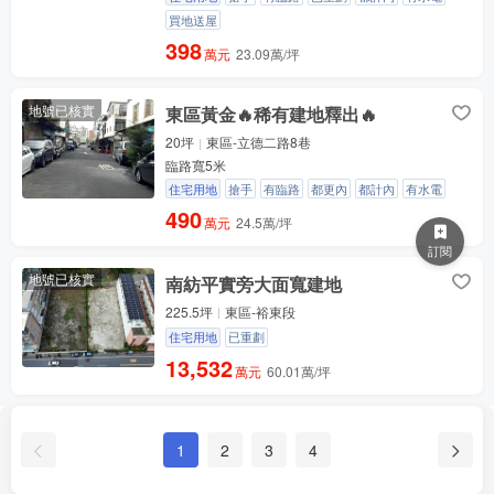
買地送屋
398
萬元
23.09萬/坪
地號已核實
東區黃金🔥稀有建地釋出🔥
20坪
東區-立德二路8巷
臨路寬5米
住宅用地
搶手
有臨路
都更內
都計內
有水電
490
萬元
24.5萬/坪
訂閱
地號已核實
南紡平實旁大面寬建地
225.5坪
東區-裕東段
住宅用地
已重劃
13,532
萬元
60.01萬/坪
1
2
3
4