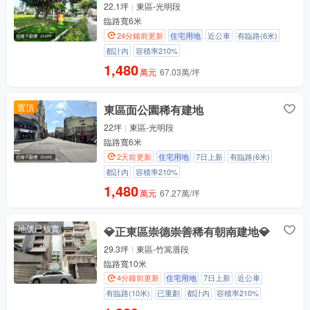
22.1坪
東區-光明段
臨路寬6米
24分鐘前更新
住宅用地
近公車
有臨路(6米)
都計內
容積率210%
1,480
萬元
67.03萬/坪
置頂
東區面公園稀有建地
22坪
東區-光明段
臨路寬6米
2天前更新
住宅用地
7日上新
有臨路(6米)
都計內
容積率210%
1,480
萬元
67.27萬/坪
地號已核實
💎正東區崇德崇善稀有朝南建地💎
29.3坪
東區-竹篙厝段
臨路寬10米
4分鐘前更新
住宅用地
7日上新
近公車
有臨路(10米)
已重劃
都計內
容積率210%