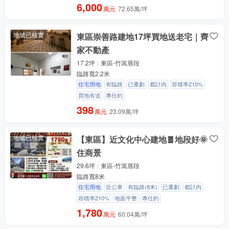
6,000
萬元
72.65萬/坪
地號已核實
東區崇善路建地17坪買地送老宅｜齊
家不動產
17.2坪
東區-竹篙厝段
臨路寬2.2米
住宅用地
有臨路
已重劃
都計內
容積率210%
買地有送
專任約
398
萬元
23.09萬/坪
地號已核實
【東區】近文化中心建地🧧地段好🌞
住商景
29.6坪
東區-竹篙厝段
臨路寬8米
住宅用地
近公車
有臨路(8米)
已重劃
都計內
容積率210%
地面平整
專任約
1,780
萬元
60.04萬/坪