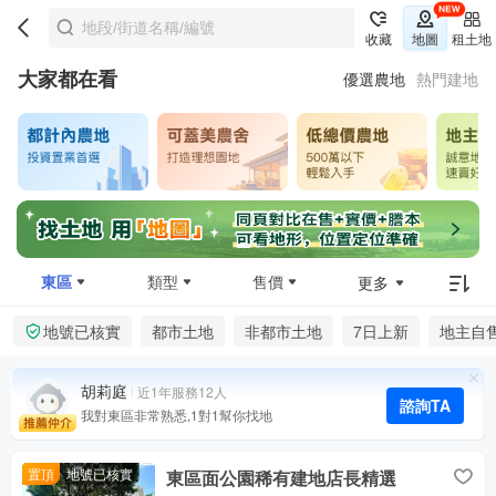
收藏
地圖
租土地
大家都在看
優選農地
熱門建地
東區
類型
售價
更多
地號已核實
都市土地
非都市土地
7日上新
地主自
胡莉庭
近1年服務12人
諮詢TA
我對東區非常熟悉,1對1幫你找地
置頂
地號已核實
東區面公園稀有建地店長精選