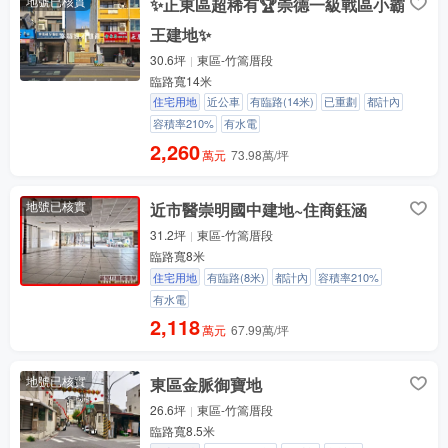
地號已核實
✨正東區超稀有🏆崇德一級戰區小霸
王建地✨
30.6坪
東區-竹篙厝段
臨路寬14米
住宅用地
近公車
有臨路(14米)
已重劃
都計內
容積率210%
有水電
2,260
萬元
73.98萬/坪
地號已核實
近市醫崇明國中建地~住商鈺涵
31.2坪
東區-竹篙厝段
臨路寬8米
住宅用地
有臨路(8米)
都計內
容積率210%
有水電
2,118
萬元
67.99萬/坪
地號已核實
東區金脈御寶地
26.6坪
東區-竹篙厝段
臨路寬8.5米