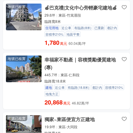
地號已核實
🍎巴克禮|文化中心旁輕豪宅建地🍎
29.6坪
東區-竹篙厝段
臨路寬8米
住宅用地
近公車
有臨路(8米)
已重劃
都計內
容積率210%
地面平整
1,780
萬元
60.04萬/坪
地號已核實
幸福家不動產｜容積獎勵優質建地
(專)
445.7坪
東區-仁和段
臨路寬18.8米
建地
近公車
有臨路(18.8米)
都計內
容積率210%
地塊方正
20,868
萬元
46.82萬/坪
地號已核實
獨家~東區便宜方正建地
19.9坪
東區-大同段
臨路寬4米