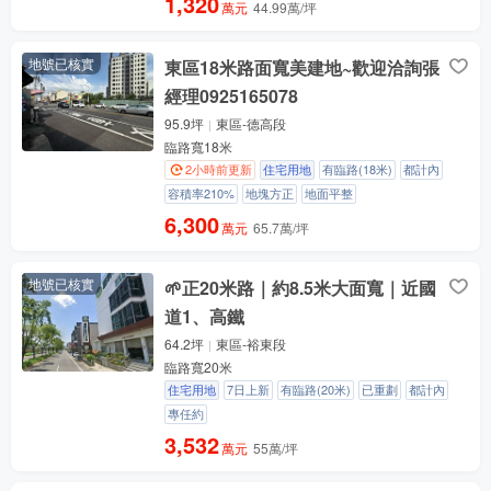
1,320
萬元
44.99萬/坪
地號已核實
東區18米路面寬美建地~歡迎洽詢張
經理0925165078
95.9坪
東區-德高段
臨路寬18米
2小時前更新
住宅用地
有臨路(18米)
都計內
容積率210%
地塊方正
地面平整
6,300
萬元
65.7萬/坪
地號已核實
🌱正20米路｜約8.5米大面寬｜近國
道1、高鐵
64.2坪
東區-裕東段
臨路寬20米
住宅用地
7日上新
有臨路(20米)
已重劃
都計內
專任約
3,532
萬元
55萬/坪