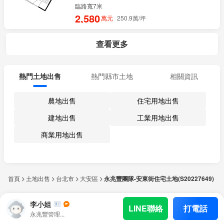
容積率225%
住三
有水電
臨路寬7米
2,580
萬元
250.9萬/坪
查看更多
熱門土地出售
熱門縣市土地
相關資訊
農地出售
住宅用地出售
建地出售
工業用地出售
商業用地出售
首頁
土地出售
台北市
大安區
永兆豐團隊-安東街住宅土地(S20227649)
李小姐
LINE聯絡
打電話
永兆豐管理...