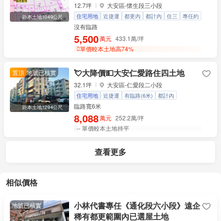
12.7坪
大安區-懷生段三小段
住宅用地
近捷運
都更內
都計內
住三
專任約
距本土地1049公尺
沒有臨路
5,500
萬元
433.1萬/坪
單價較本土地高74%
💘大降價💵大安仁愛路住四土地
置頂
地號已核實
32.1坪
大安區-仁愛段二小段
住宅用地
近捷運
有臨路(6米)
都計內
容積率300%
地面平整
可分割出售
臨路寬6米
距本土地1294公尺
8,088
萬元
252.2萬/坪
--
單價較本土地持平
查看更多
相似價格
小林代書專任《通化段六小段》遠企
地號已核實
稀有都更範圍內已選屋土地