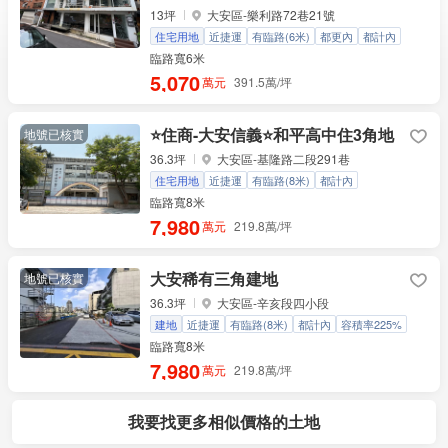
13坪
大安區-樂利路72巷21號
住宅用地
近捷運
有臨路(6米)
都更內
都計內
容積率225%
住三
有水電
專任約
臨路寬6米
5,070
萬元
391.5萬/坪
⭐住商-大安信義⭐和平高中住3角地
地號已核實
36.3坪
大安區-基隆路二段291巷
住宅用地
近捷運
有臨路(8米)
都計內
容積率225%
住三
臨路寬8米
7,980
萬元
219.8萬/坪
大安稀有三角建地
地號已核實
36.3坪
大安區-辛亥段四小段
建地
近捷運
有臨路(8米)
都計內
容積率225%
住三
臨路寬8米
7,980
萬元
219.8萬/坪
我要找更多相似價格的土地