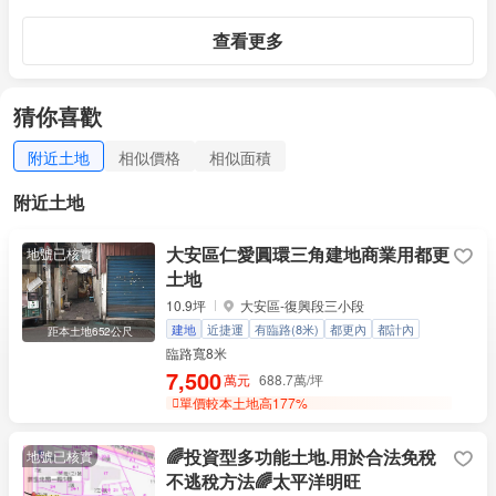
查看更多
猜你喜歡
附近土地
相似價格
相似面積
附近土地
大安區仁愛圓環三角建地商業用都更
地號已核實
土地
10.9坪
大安區-復興段三小段
建地
近捷運
有臨路(8米)
都更內
都計內
距本土地652公尺
容積率300%
買地送屋
臨路寬8米
7,500
萬元
688.7萬/坪
單價較本土地高177%
🌈投資型多功能土地.用於合法免稅
地號已核實
不逃稅方法🌈太平洋明旺