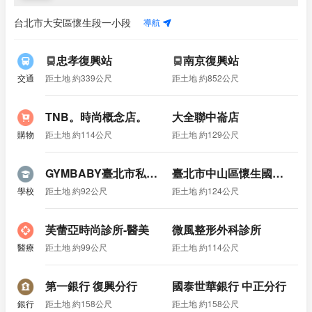
導航
台北市大安區懷生段一小段
忠孝復興站
南京復興站
交通
距土地 約339公尺
距土地 約852公尺
TNB。時尚概念店。
大全聯中崙店
購物
距土地 約114公尺
距土地 約129公尺
GYMBABY臺北市私立勁寶兒幼兒園忠孝教室
臺北市中山區懷生國民小學
學校
距土地 約92公尺
距土地 約124公尺
芙蕾亞時尚診所-醫美
微風整形外科診所
醫療
距土地 約99公尺
距土地 約114公尺
第一銀行 復興分行
國泰世華銀行 中正分行
銀行
距土地 約158公尺
距土地 約158公尺