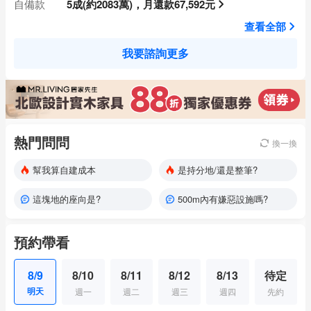
自備款
5成(約2083萬)，月還款67,592元
查看全部
我要諮詢更多
熱門問問
換一換
幫我算自建成本
是持分地/還是整筆?
這塊地的座向是?
500m內有嫌惡設施嗎?
預約帶看
8/9
8/10
8/11
8/12
8/13
待定
明天
週一
週二
週三
週四
先約