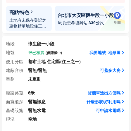
亮點/特色
台北市大安區懷生段一小段
土地有未保存登記之
距忠孝復興站
339公尺
地圖
建物精華地段住三之
一特土地住商行天
地段
懷生段一小段
地號
我要地號+地形圖
(但隱藏中)
已核實
使用分區
都市土地-住宅區(住三之一)
建蔽容積
暫無/暫無
可蓋多大房
重劃
未重劃
臨路路寬
6米
貨櫃車進出方便嗎
面寬縱深
暫無訊息
什麼形狀/好利用嗎
基礎設施
暫無水電
可申請水電嗎
現況
空地