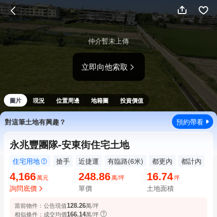
仲介暫未上傳
立即向他索取
圖片
現況
位置周邊
地籍圖
投資價值
對這筆土地有興趣？
預約帶看
永兆豐團隊-安東街住宅土地
住宅用地
搶手
近捷運
有臨路(6米)
都更內
都計內
住
4,166
248.86
16.74
萬元
萬/坪
坪
詢問底價
單價
土地面積
當前物件：
公告現值
萬/坪
128.26
相似條件：
成交均價
萬/坪
166.14