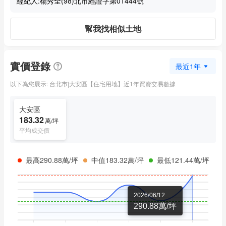
經紀人:楊秀全(98)北市經證字第01444號
幫我找相似土地
實價登錄
最近1年
以下為您展示: 台北市|大安區【住宅用地】近1年買賣交易數據
大安區
183.32
萬/坪
平均成交價
最高290.88萬/坪
中值183.32萬/坪
最低121.44萬/坪
2026/06/12
290.88萬/坪