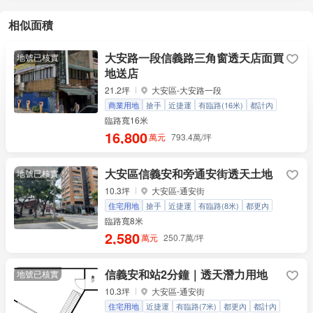
相似面積
大安路一段信義路三角窗透天店面買
地號已核實
地送店
21.2坪
大安區-大安路一段
商業用地
搶手
近捷運
有臨路(16米)
都計內
容積率630%
商二
有水電
買地有送
臨路寬16米
16,800
萬元
793.4萬/坪
大安區信義安和旁通安街透天土地
地號已核實
10.3坪
大安區-通安街
住宅用地
搶手
近捷運
有臨路(8米)
都更內
都計內
容積率225%
有水電
臨路寬8米
2,580
萬元
250.7萬/坪
信義安和站2分鐘｜透天潛力用地
地號已核實
10.3坪
大安區-通安街
住宅用地
近捷運
有臨路(7米)
都更內
都計內