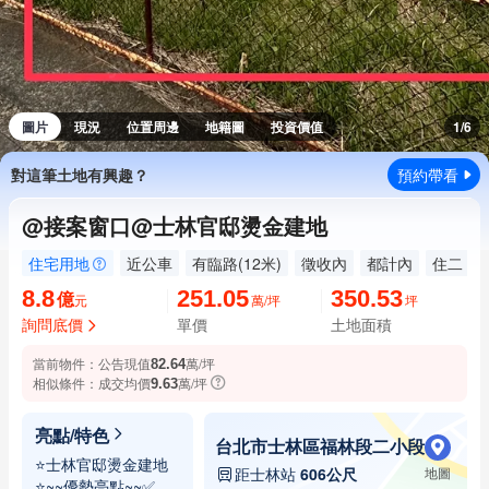
圖片
現況
位置周邊
地籍圖
投資價值
1/6
對這筆土地有興趣？
預約帶看
@接案窗口@士林官邸燙金建地
住宅用地
近公車
有臨路(12米)
徵收內
都計內
住二
8.8
251.05
350.53
億
萬/坪
坪
元
詢問底價
單價
土地面積
當前物件：
公告現值
萬/坪
82.64
相似條件：
成交均價
萬/坪
9.63
亮點/特色
台北市士林區福林段二小段
⭐士林官邸燙金建地
距士林站
606公尺
地圖
⭐~~優勢亮點~~✅角