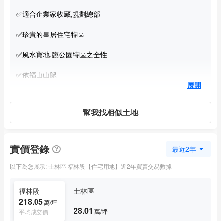
✅適合企業家收藏,規劃總部
✅珍貴的皇居住宅特區
✅風水寶地,臨公園特區之全性
✅依福山山脈
展開
❤️心動不如馬上行動 ☎️專線預約
林小姐 0921-914-227
幫我找相似土地
住商安和仁愛加盟店
(99)北市經證字第00436號
實價登錄
榮騰建設有限公司
最近2年
以下為您展示: 士林區|福林段【住宅用地】近2年買賣交易數據
福林段
士林區
218.05
萬/坪
28.01
萬/坪
平均成交價