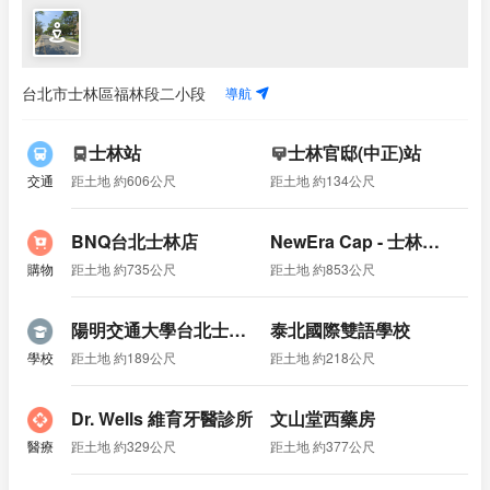
導航
台北市士林區福林段二小段
士林站
士林官邸(中正)站
交通
距土地 約606公尺
距土地 約134公尺
BNQ台北士林店
NewEra Cap - 士林夜市專賣店
購物
距土地 約735公尺
距土地 約853公尺
陽明交通大學台北士林校區
泰北國際雙語學校
學校
距土地 約189公尺
距土地 約218公尺
Dr. Wells 維育牙醫診所
文山堂西藥房
醫療
距土地 約329公尺
距土地 約377公尺