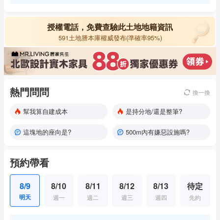
授權電話，免費查驗此土地地籍資訊
591土地謄本庫權威發布(準確率95%)
熱門問問
換一換
幫我算自建成本
是持分地/還是整筆?
這塊地的座向是?
500m內有嫌惡設施嗎?
預約帶看
8/9
8/10
8/11
8/12
8/13
待定
明天
週一
週二
週三
週四
先約