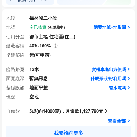
地+12米路寬,極佳建
地段
福林段二小段
地號
我要地號+地形圖
(但隱藏中)
已核實
使用分區
都市土地-住宅區(住二)
建蔽容積
40%/160%
指建築線
無(可申請)
臨路路寬
12米
貨櫃車進出方便嗎
面寬縱深
暫無訊息
什麼形狀/好利用嗎
基礎設施
地面平整
有水電嗎
現況
空地
自備款
5成(約44000萬)，月還款1,427,780元
查看全部
我要諮詢更多