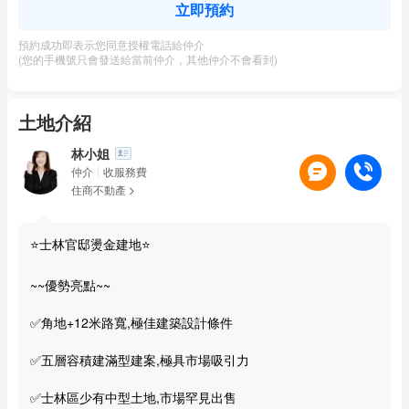
立即預約
預約成功即表示您同意授權電話給仲介
(您的手機號只會發送給當前仲介，其他仲介不會看到)
土地介紹
林小姐
仲介
收服務費
住商不動產
⭐士林官邸燙金建地⭐
~~優勢亮點~~
✅角地+12米路寬,極佳建築設計條件
✅五層容積建滿型建案,極具市場吸引力
✅士林區少有中型土地,市場罕見出售