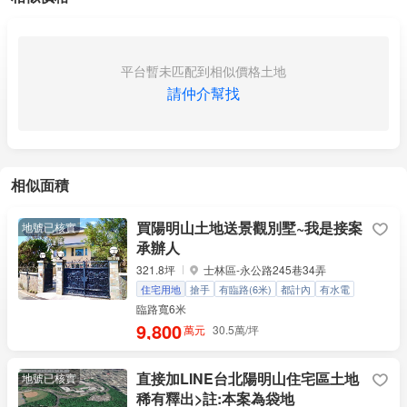
平台暫未匹配到相似價格土地
請仲介幫找
相似面積
買陽明山土地送景觀別墅~我是接案
地號已核實
承辦人
321.8坪
士林區-永公路245巷34弄
住宅用地
搶手
有臨路(6米)
都計內
有水電
送別墅
臨路寬6米
9,800
萬元
30.5萬/坪
直接加LINE台北陽明山住宅區土地
地號已核實
稀有釋出>註:本案為袋地