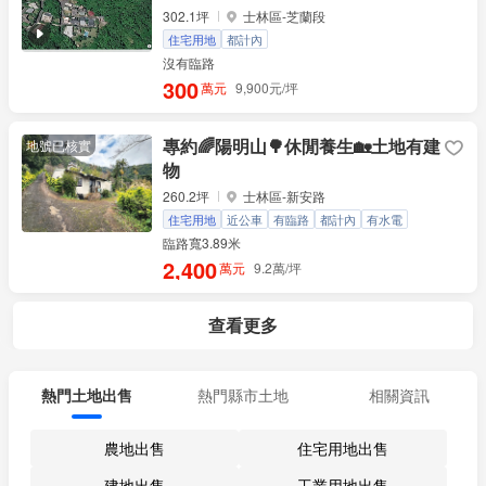
302.1坪
士林區-芝蘭段
住宅用地
都計內
沒有臨路
300
萬元
9,900元/坪
專約🌈陽明山🌳休閒養生🏡土地有建
地號已核實
物
260.2坪
士林區-新安路
住宅用地
近公車
有臨路
都計內
有水電
地塊方正
專任約
臨路寬3.89米
2,400
萬元
9.2萬/坪
查看更多
熱門土地出售
熱門縣市土地
相關資訊
農地出售
住宅用地出售
建地出售
工業用地出售