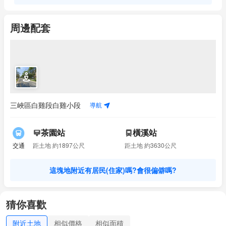
周邊配套
導航
三峽區白雞段白雞小段
茶園站
橫溪站
交通
距土地 約1897公尺
距土地 約3630公尺
距離最近的捷運站走路要多久?
這塊地附近有居民(住家)嗎?會很偏僻嗎?
距離最近的捷運站走路要多久?
這塊地附近有居民(住家)嗎?會很偏僻嗎?
猜你喜歡
附近土地
相似價格
相似面積