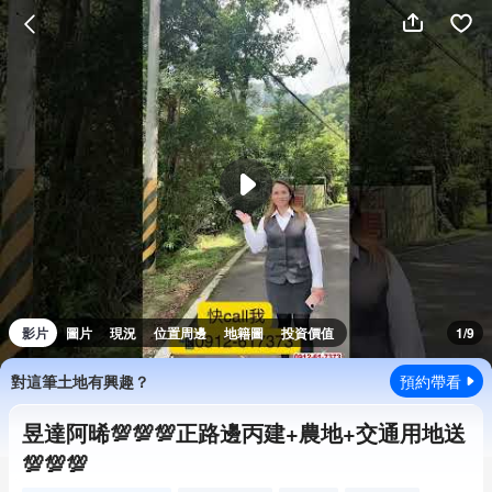
影片
圖片
現況
位置周邊
地籍圖
投資價值
1/9
對這筆土地有興趣？
預約帶看
昱達阿晞💯💯💯正路邊丙建+農地+交通用地送
💯💯💯