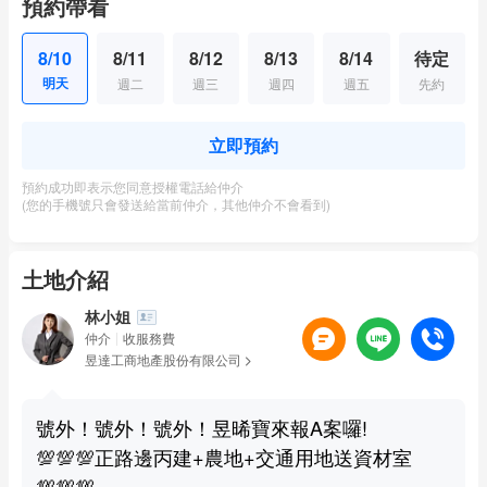
預約帶看
8/10
8/11
8/12
8/13
8/14
待定
明天
週二
週三
週四
週五
先約
立即預約
預約成功即表示您同意授權電話給仲介
(您的手機號只會發送給當前仲介，其他仲介不會看到)
土地介紹
林小姐
仲介
收服務費
昱達工商地產股份有限公司
號外！號外！號外！昱晞寶來報A案囉!
💯💯💯正路邊丙建+農地+交通用地送資材室
💯💯💯