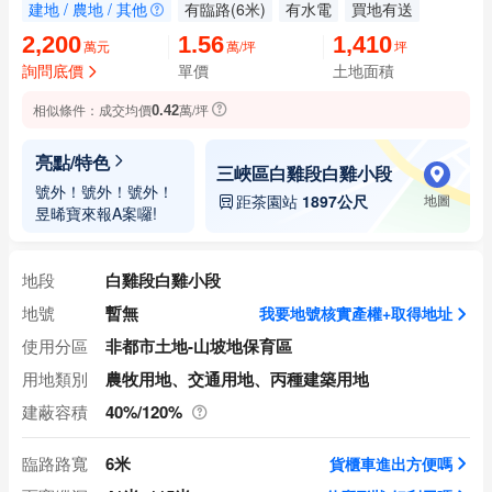
建地 / 農地 / 其他
有臨路(6米)
有水電
買地有送
2,200
1.56
1,410
萬元
萬/坪
坪
詢問底價
單價
土地面積
相似條件：
成交均價
萬/坪
0.42
亮點/特色
三峽區白雞段白雞小段
號外！號外！號外！
距茶園站
1897公尺
地圖
昱晞寶來報A案囉!
地段
白雞段白雞小段
地號
暫無
我要地號核實產權+取得地址
使用分區
非都市土地-山坡地保育區
用地類別
農牧用地、交通用地、丙種建築用地
建蔽容積
40%/120%
臨路路寬
6米
貨櫃車進出方便嗎