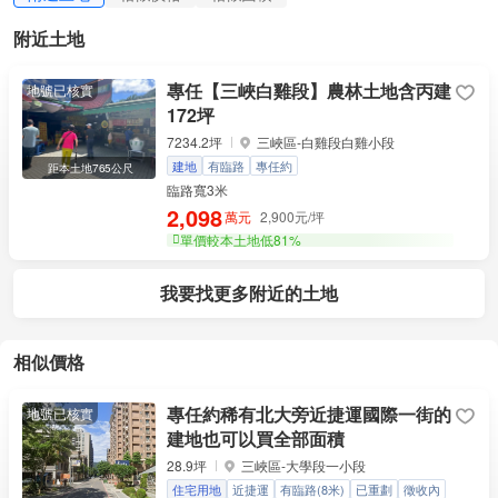
附近土地
專任【三峽白雞段】農林土地含丙建
地號已核實
172坪
7234.2坪
三峽區-白雞段白雞小段
建地
有臨路
專任約
距本土地765公尺
臨路寬3米
2,098
萬元
2,900元/坪
單價較本土地低81%
我要找更多附近的土地
相似價格
專任約稀有北大旁近捷運國際一街的
地號已核實
建地也可以買全部面積
28.9坪
三峽區-大學段一小段
住宅用地
近捷運
有臨路(8米)
已重劃
徵收內