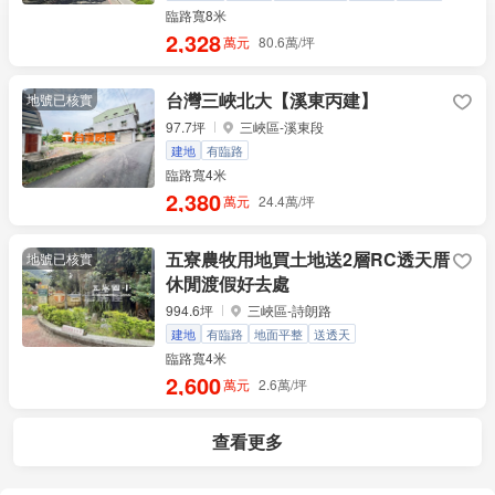
都計內
專任約
臨路寬8米
2,328
萬元
80.6萬/坪
台灣三峽北大【溪東丙建】
地號已核實
97.7坪
三峽區-溪東段
建地
有臨路
臨路寬4米
2,380
萬元
24.4萬/坪
五寮農牧用地買土地送2層RC透天厝
地號已核實
休閒渡假好去處
994.6坪
三峽區-詩朗路
建地
有臨路
地面平整
送透天
臨路寬4米
2,600
萬元
2.6萬/坪
查看更多