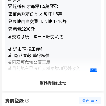
🏆超稀有 才每坪1.5萬🏆🥰
🏆苗栗縣頭份市 才每坪1.5萬
🏆農地丙建交通用地 地 1410坪
🏆總價2200🏆
🍎交通系統：國三三峽交流道
🍎 近市區 招工便利
🍎 臨路寬敞 動線極佳
🍎丙建可做無公害工廠
🍎目前地主已有租人種菜增加額外收入
展開
🍎 臨路6米 大車出入沒問題
幫我找相似土地
🍎歡迎您來電預約鑑賞
實價登錄
最近1年
🏆七星級服務：林品晞