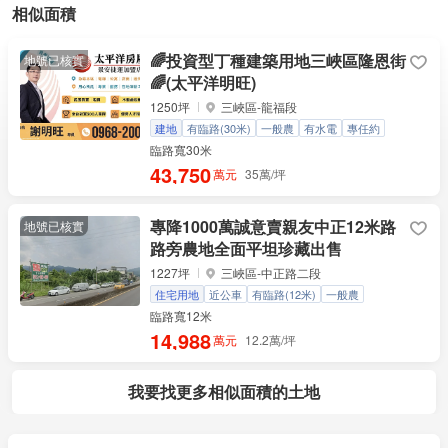
相似面積
🌈投資型丁種建築用地三峽區隆恩街
地號已核實
🌈(太平洋明旺)
1250坪
三峽區-龍福段
建地
有臨路(30米)
一般農
有水電
專任約
臨路寬30米
43,750
萬元
35萬/坪
專降1000萬誠意賣親友中正12米路
地號已核實
路旁農地全面平坦珍藏出售
1227坪
三峽區-中正路二段
住宅用地
近公車
有臨路(12米)
一般農
地面平整
臨路寬12米
14,988
萬元
12.2萬/坪
我要找更多相似面積的土地