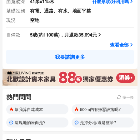
面寬縱深
41米x115米
什麼形狀/好利用嗎
基礎設施
有電、通路、有水、地面平整
現況
空地
自備款
5成(約1100萬)，月還款35,694元
查看全部
我要諮詢更多
熱門問問
換一換
幫我算自建成本
500m內有嫌惡設施嗎?
這塊地的座向是?
是持分地/還是整筆?