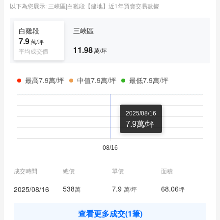
以下為您展示: 三峽區|白雞段【建地】近1年買賣交易數據
📲0912-61-7373
有巢氏房屋經國特區加盟店
白雞段
三峽區
昱達工商不動產有限公司
7.9
萬/坪
11.98
萬/坪
平均成交價
經紀人：鄭文暉（103）嘉縣字第138號
🎯 各種工業用地使用管制規範，法令規定查詢
🎯 工廠設立產業類別，相關管制事業適用評估
最高7.9萬/坪
中值7.9萬/坪
最低7.9萬/坪
🎯 建築師興建規劃設計，建築法令諮詢
🎯 工商專業銀行融資申辦，提供多元資金規劃
2025/08/16
🎯 特約代書搭配履約保證，保障交易安全
7.9萬/坪
🎯 營建工程廠商、環保檢測顧問、消防安全技
師
成交時間
總價
單價
面積
538
7.9
68.06
2025/08/16
萬
萬/坪
坪
查看更多成交(1筆)