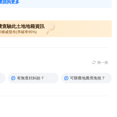
要諮詢更多
費查驗此土地地籍資訊
庫權威發布(準確率95%)
換一換
有無查封糾紛？
可辦農地農用免稅？