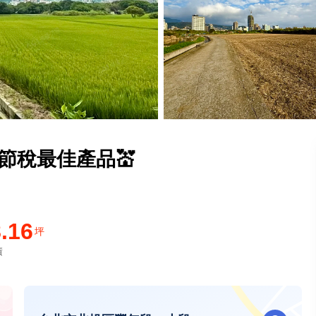
節稅最佳產品💒
.16
坪
積