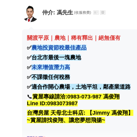
仲介:
馮先生
(收服務費)
關渡平原｜農地｜稀有釋出｜絕無僅有
✅
農地投資節稅最佳產品
✅
台北市最後一塊農地
✅
未來增值潛力高
✅
不課徵任何稅務
✅
適合作開心農場，土地平坦，鄰產業道路
📞
賞屋專線請洽:0983-073-987 馮俊翔
Line ID:0983073987
台灣房屋 天母北士科店: 【Jimmy 馮俊翔】
~賞屋請找俊翔、讓您夢想飛揚~