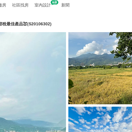
廠房
社區找房
室內設計
新聞
最佳產品💒(S20106302)