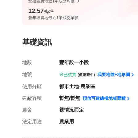
北投區農地近1年成交均價
12.57
萬/坪
豐年段農地最近1筆成交單價
基礎資訊
地段
豐年段一小段
地號
我要地號+地形圖
已核實
(但隱藏中)
使用分區
都市土地-農業區
建蔽容積
暫無/暫無
預估可建總樓地板面積
農舍
視情況而定
法定用途
農業用