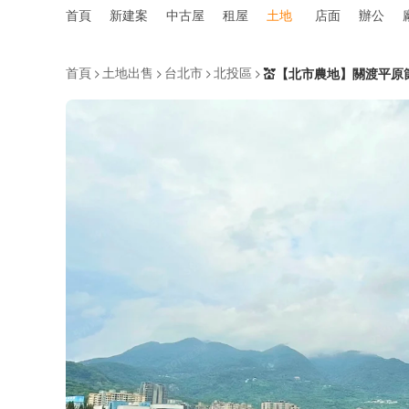
首頁
新建案
中古屋
租屋
土地
店面
辦公
首頁
土地出售
台北市
北投區
💒【北市農地】關渡平原節稅