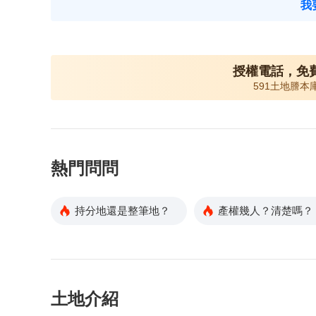
我
授權電話，免
591土地謄本
熱門問問
持分地還是整筆地？
產權幾人？清楚嗎？
土地介紹