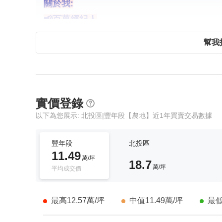
關於我:
📢百萬經紀人
📢專業房地產顧問
幫我
📢危險老舊建築推動師
📢免費房地產諮詢
📢天母北士科專賣
📢熱忱服務的心，積極向上努力
實價登錄
以下為您展示: 北投區|豐年段【農地】近1年買賣交易數據
謙成不動產經紀股份有限公司
豐年段
北投區
經紀人陳富裕(107)北市京證字第00193號
11.49
萬/坪
18.7
萬/坪
平均成交價
最高12.57萬/坪
中值11.49萬/坪
最低