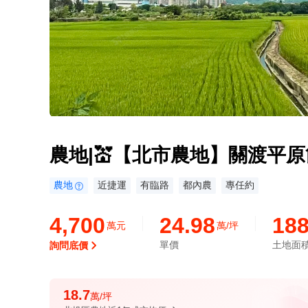
農地|💒【北市農地】關渡平原
農地
近捷運
有臨路
都內農
專任約
4,700
24.98
188
萬元
萬/坪
單價
土地面
詢問底價
18.7
萬/坪