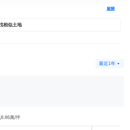
展開
找相似土地
最近1年
8.86萬/坪