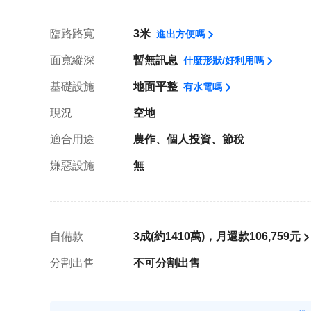
臨路路寬
3米
進出方便嗎
面寬縱深
暫無訊息
什麼形狀/好利用嗎
基礎設施
地面平整
有水電嗎
現況
空地
適合用途
農作、個人投資、節稅
嫌惡設施
無
自備款
3成(約1410萬)，月還款106,759元
分割出售
不可分割出售