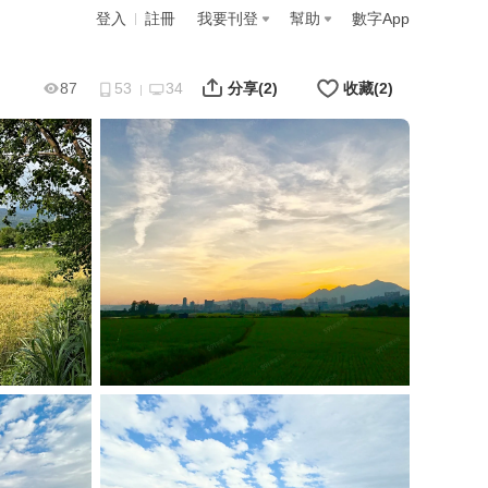
登入
註冊
我要刊登
幫助
數字App
87
53
34
分享
(2)
收藏
(2)