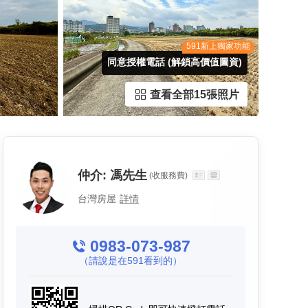
591新上獨家功能
同意授權電話 (解鎖高價值圖資)
查看全部15張照片
仲介:
馮先生
(收服務費)
台灣房屋
詳情
0983-073-987
（請說是在591看到的）