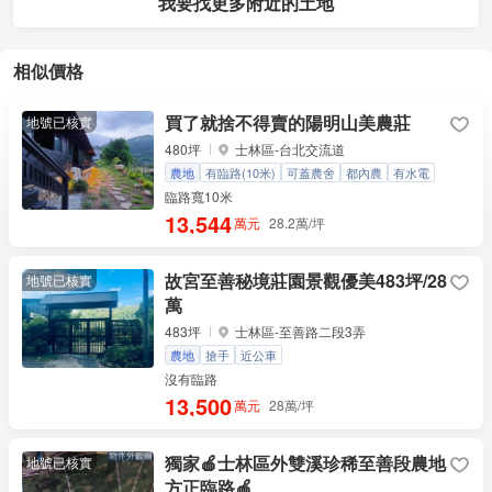
我要找更多附近的土地
相似價格
買了就捨不得賣的陽明山美農莊
地號已核實
480坪
士林區-台北交流道
農地
有臨路(10米)
可蓋農舍
都內農
有水電
買地送屋
臨路寬10米
13,544
萬元
28.2萬/坪
故宮至善秘境莊園景觀優美483坪/28
地號已核實
萬
483坪
士林區-至善路二段3弄
農地
搶手
近公車
沒有臨路
13,500
萬元
28萬/坪
獨家🍎士林區外雙溪珍稀至善段農地
地號已核實
方正臨路🍎