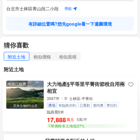
導航
台北市士林區菁山段二小段
有詳細位置嗎?想先google看一下週圍環境
有詳細位置嗎?想先google看一下週圍環境
猜你喜歡
附近土地
相似價格
相似面積
附近土地
大力地產§平等里平菁街節稅自用兩
地號已核實
相宜
3567坪
士林區-平菁街
農地
有臨路(6米)
已重劃
都內農
專任約
距本土地971公尺
臨路寬6米
17,888
萬元
5萬/坪
單價較本土地低37%