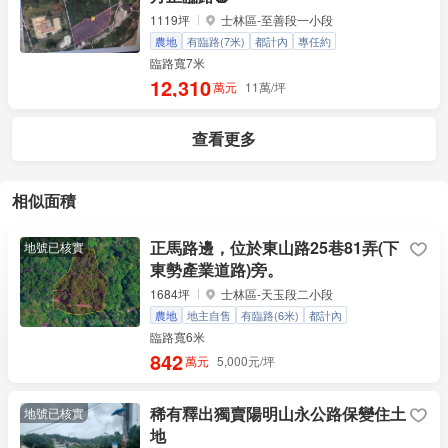
1119坪
士林區-至善段一小段
農地
有臨路(7米)
都計內
專任約
臨路寬7米
12,310
萬元
11萬/坪
查看更多
相似面積
正馬路邊，位於東山路25巷81弄(下
地號已核實
東勢產業道路)旁。
1684坪
士林區-天玉段二小段
農地
地主自售
有臨路(6米)
都計內
臨路寬6米
842
萬元
5,000元/坪
稀有釋出獨賣陽明山永公路保變住土
地號已核實
地