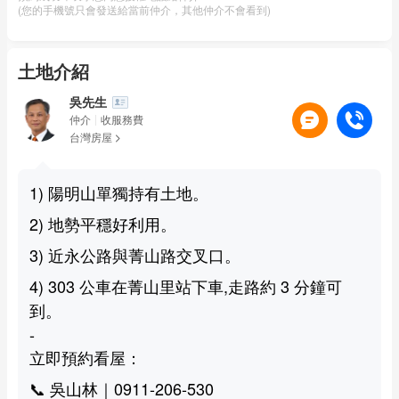
(您的手機號只會發送給當前仲介，其他仲介不會看到)
土地介紹
吳先生
仲介
收服務費
台灣房屋
1) 陽明山單獨持有土地。
2) 地勢平穩好利用。
3) 近永公路與菁山路交叉口。
4) 303 公車在菁山里站下車,走路約 3 分鐘可
到。
-
立即預約看屋：
📞 吳山林｜0911-206-530