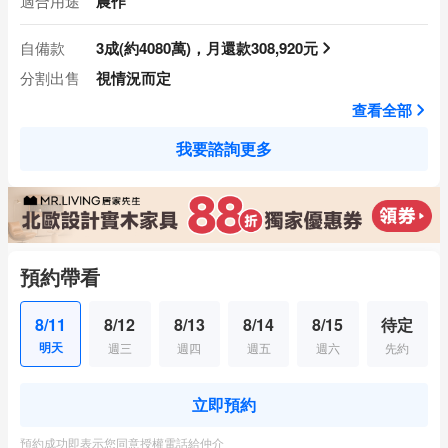
適合用途
農作
自備款
3成(約4080萬)，月還款308,920元
分割出售
視情況而定
查看全部
我要諮詢更多
預約帶看
8/11
8/12
8/13
8/14
8/15
待定
明天
週三
週四
週五
週六
先約
立即預約
預約成功即表示您同意授權電話給仲介