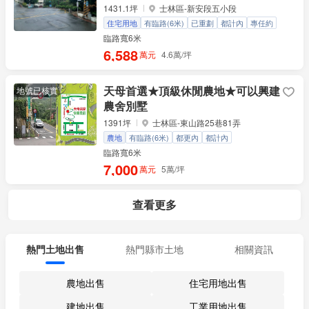
1431.1坪
士林區-新安段五小段
住宅用地
有臨路(6米)
已重劃
都計內
專任約
臨路寬6米
6,588
萬元
4.6萬/坪
天母首選★頂級休閒農地★可以興建
地號已核實
農舍別墅
1391坪
士林區-東山路25巷81弄
農地
有臨路(6米)
都更內
都計內
臨路寬6米
7,000
萬元
5萬/坪
查看更多
熱門土地出售
熱門縣市土地
相關資訊
農地出售
住宅用地出售
建地出售
工業用地出售