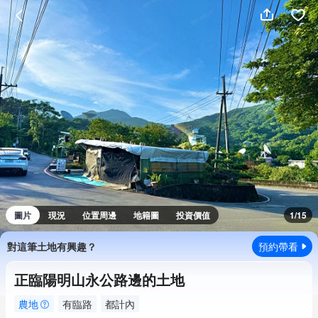
圖片
現況
位置周邊
地籍圖
投資價值
1/15
對這筆土地有興趣？
預約帶看
正臨陽明山永公路邊的土地
農地
有臨路
都計內