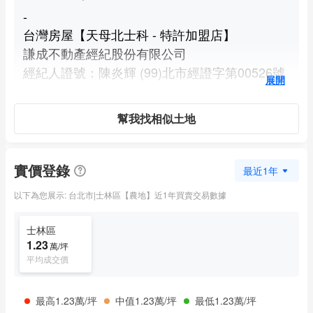
-
台灣房屋【天母北士科 - 特許加盟店】
謙成不動產經紀股份有限公司
經紀人證號：陳炎輝 (99)北市經證字第00526號
展開
幫我找相似土地
實價登錄
最近1年
以下為您展示: 台北市|士林區【農地】近1年買賣交易數據
士林區
1.23
萬/坪
平均成交價
最高1.23萬/坪
中值1.23萬/坪
最低1.23萬/坪