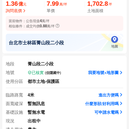
1.36
7.99
1,702.8
億
萬/坪
坪
元
詢問底價
單價
土地面積
當前物件：
公告現值
萬/坪
4
相似條件：
成交均價
萬/坪
0.88
台北市士林區菁山段二小段
地圖
地段
菁山段二小段
地號
我要地號+地形圖
(但隱藏中)
已核實
使用分區
都市土地-保護區
臨路路寬
4米
進出方便嗎
面寬縱深
暫無訊息
什麼形狀/好利用嗎
基礎設施
暫無水電
可申請水電嗎
現況
出租中