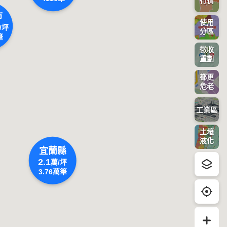
行情
市
使用
/坪
分區
筆
徵收
重劃
都更
危老
工業區
土壤
液化
宜蘭縣
2.1
萬/坪
3.76
萬筆