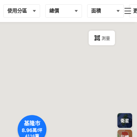
使用分區
總價
面積
測量
衛星
基隆市
8.96
萬/坪
4116
筆