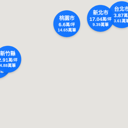
台北
新北市
23.87
萬
桃園市
17.04
萬/坪
3.61
萬
6.6
萬/坪
9.39
萬筆
14.65
萬筆
新竹縣
市
2.91
萬/坪
4.88
萬筆
萬/坪
筆