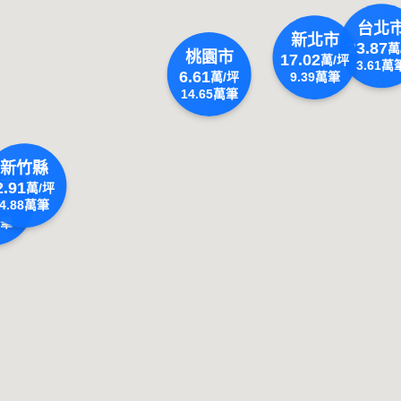
台北
新北市
23.87
萬
桃園市
17.02
萬/坪
3.61
萬
6.61
萬/坪
9.39
萬筆
14.65
萬筆
新竹縣
市
2.91
萬/坪
4.88
萬筆
萬/坪
筆