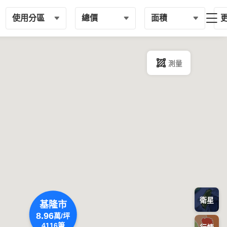
使用分區
總價
面積
測量
衛星
基隆市
8.96
萬/坪
4116
筆