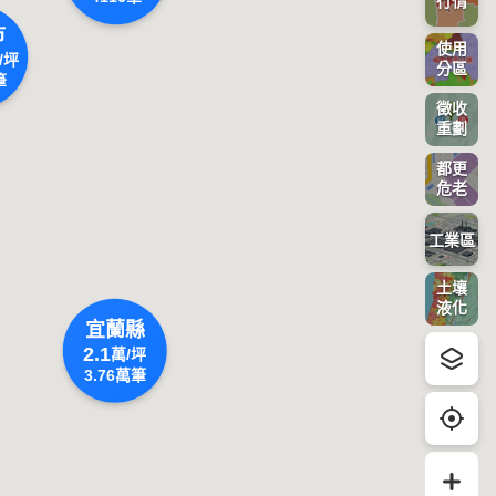
行情
市
使用
/坪
分區
筆
徵收
重劃
都更
危老
工業區
土壤
液化
宜蘭縣
2.1
萬/坪
3.76
萬筆