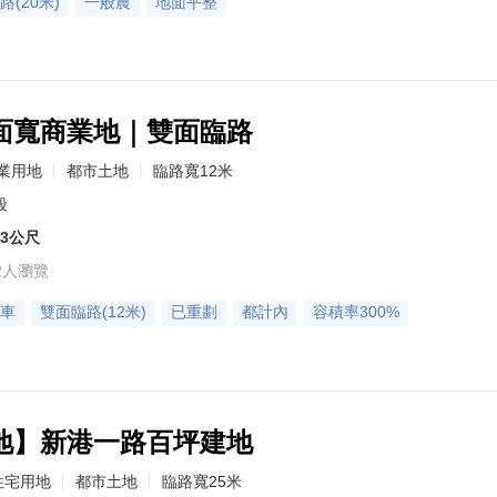
路(20米)
一般農
地面平整
面寬商業地｜雙面臨路
業用地
都市土地
臨路寬12米
段
43公尺
2人瀏覽
車
雙面臨路(12米)
已重劃
都計內
容積率300%
地】新港一路百坪建地
住宅用地
都市土地
臨路寬25米