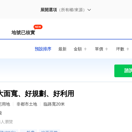
展開選項
（所有權/來源）
地號已核實
預設排序
最新
金額
單價
坪數
諮
大面寬、好規劃、好利用
宅用地
非都市土地
臨路寬20米
段
8人瀏覽