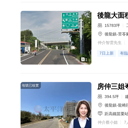
後龍大面
15783坪
後龍鎮-苦苓
仲介智雲先生
7日上新
有臨
1
房仲三姐
地號已核實
394.5坪
後龍鎮-龍椅
距高鐵苗栗
仲介蔡小姐
7