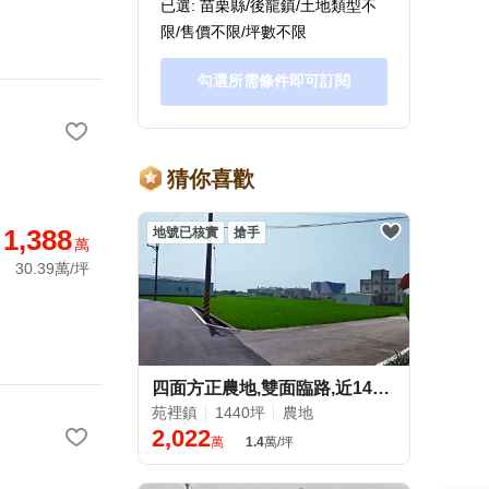
已選: 苗栗縣/後龍鎮/土地類型不
限/售價不限/坪數不限
勾選所需條件即可訂閱
猜你喜歡
1,388
地號已核實
搶手
萬
30.39萬/坪
四面方正農地,雙面臨路,近140線道、國三交流道
苑裡鎮
1440坪
農地
2,022
萬
1.4
萬/坪