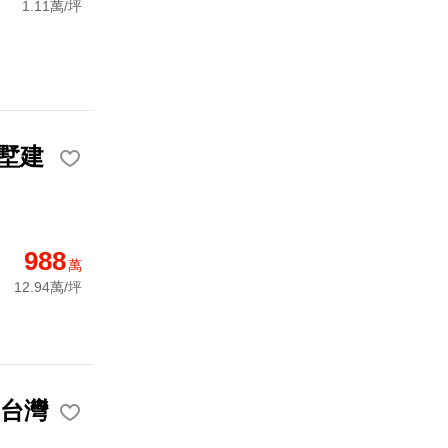
1.11萬/坪
墅建
988
萬
12.94萬/坪
7台灣