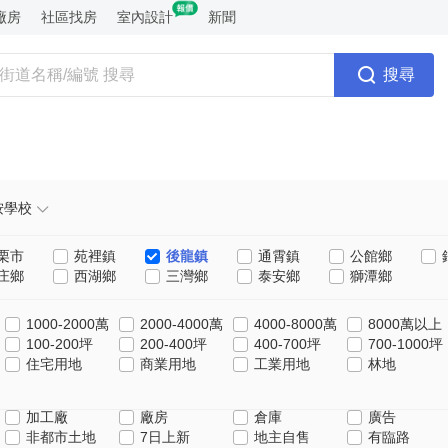
廠房
社區找房
室內設計
新聞
搜尋
按學校
栗市
苑裡鎮
後龍鎮
通霄鎮
公館鄉
庄鄉
西湖鄉
三灣鄉
泰安鄉
獅潭鄉
1000-2000萬
2000-4000萬
4000-8000萬
8000萬以上
100-200坪
200-400坪
400-700坪
700-1000坪
住宅用地
商業用地
工業用地
林地
加工廠
廠房
倉庫
廣告
非都市土地
7日上新
地主自售
有臨路