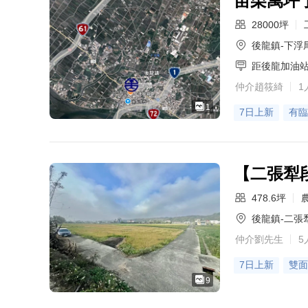
苗栗萬坪
28000坪
後龍鎮-下浮
距後龍加油
仲介趙筱綺
1
1
7日上新
有臨
【二張犁
478.6坪
後龍鎮-二張
仲介劉先生
5
7日上新
雙面
9