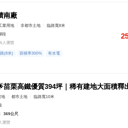
積南廠
工業用地
非都市土地
臨路寬8米
腳段
2
6人瀏覽
路(8米)
容積率300%
有水電
🌟苗栗高鐵優質394坪｜稀有建地大面積釋
建地
都市土地
臨路寬10米
段
站
369公尺
人瀏覽