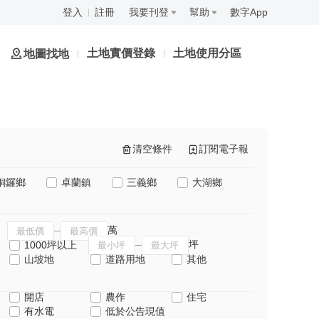
登入
註冊
我要刊登
幫助
數字App
土地實價登錄
土地使用分區
地圖找地
清空條件
訂閱電子報
銅鑼鄉
卓蘭鎮
三義鄉
大湖鄉
萬
坪
1000坪以上
山坡地
道路用地
其他
開店
農作
住宅
有水電
低於公告現值