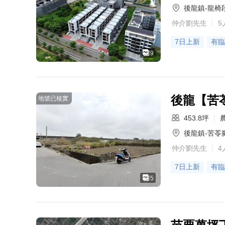
後龍鎮-龍椅
仲介劉先生
5
7日上新
有臨
9
後龍【苦
地號已核實
453.8坪
後龍鎮-苦苓
仲介劉先生
4
7日上新
有臨
5