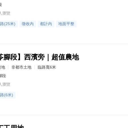
段
人瀏覽
路(25米)
徵收內
都計內
地面平整
苓腳段】西濱旁｜超值農地
農地
非都市土地
臨路寬6米
腳段
人瀏覽
路(6米)