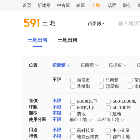
首頁
新建案
中古屋
租屋
土地
店面
辦公
苗栗縣
土地出售
土地出租
位置
按鄉鎮
按商圈
按捷運
不限
頭份市
竹南鎮
苗
造橋鄉
頭屋鄉
南
售價
不限
500萬以下
500-1000萬
坪數
不限
50坪以下
50-100坪
類型
不限
農地
建地
使用分區
不限
都市土地
非都市土地
用途
不限
高科技業
中小企業
特色
不限
地號已核實
都市土地