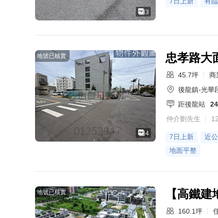
7日上新
有臨
3
忠孝路大
地號已核實
45.7坪
商
後龍鎮-光華
距後龍站
2
仲介劉先生
1
4
7日上新
近公
地面平整
【高鐵建
地號已核實
160.1坪