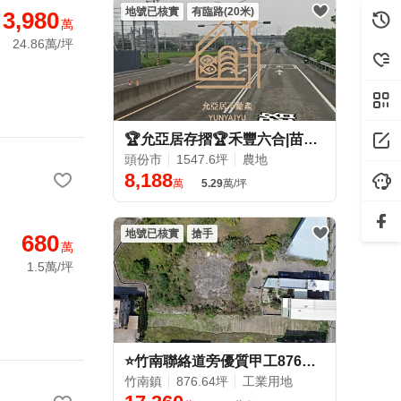
地號已核實
有臨路(20米)
3,980
萬
24.86萬/坪
🏆允亞居存摺🏆禾豐六合|苗栗頭份增值都內農地
頭份市
1547.6坪
農地
8,188
萬
5.29
萬/坪
地號已核實
搶手
680
萬
1.5萬/坪
⭐竹南聯絡道旁優質甲工876坪⭐📞一通電話馬上看地
竹南鎮
876.64坪
工業用地