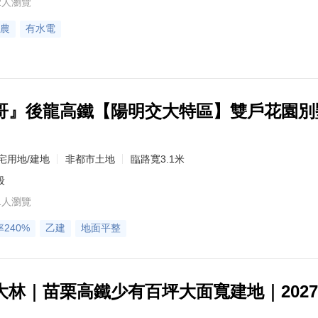
2人瀏覽
農
有水電
哥』後龍高鐵【陽明交大特區】雙戶花園別
宅用地/建地
非都市土地
臨路寬3.1米
段
1人瀏覽
240%
乙建
地面平整
大林｜苗栗高鐵少有百坪大面寬建地｜202