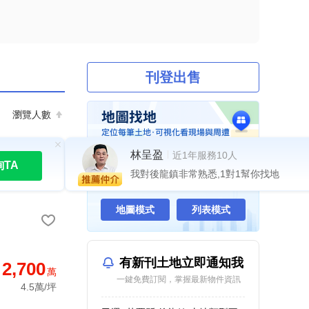
刊登出售
瀏覽人數
林呈盈
近1年服務10人
詢TA
我對後龍鎮非常熟悉,1對1幫你找地
與內政部同步更新·全台最完整土地
地圖模式
列表模式
有新刊土地立即通知我
2,700
萬
一鍵免費訂閱，掌握最新物件資訊
4.5萬/坪