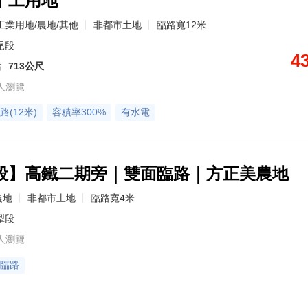
丁工用地
工業用地/農地/其他
非都市土地
臨路寬12米
尾段
4
站
713公尺
人瀏覽
路(12米)
容積率300%
有水電
段】高鐵二期旁｜雙面臨路｜方正美農地
農地
非都市土地
臨路寬4米
犁段
人瀏覽
臨路