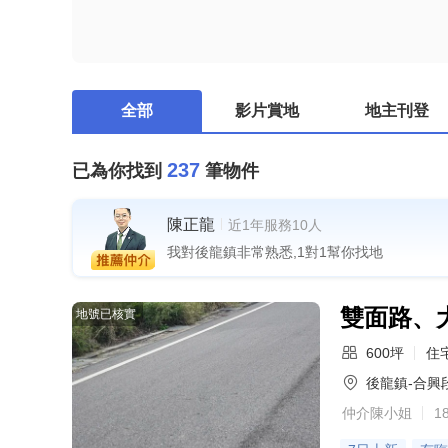
全部
影片賞地
地主刊登
237
已為你找到
筆物件
陳正龍
近1年服務10人
我對後龍鎮非常熟悉,1對1幫你找地
雙面路、
地號已核實
600坪
住
後龍鎮-合興
仲介陳小姐
1