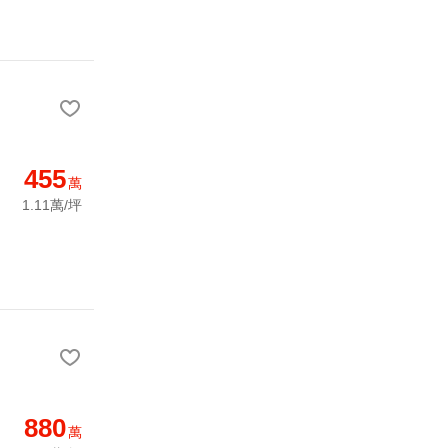
455
萬
1.11萬/坪
880
萬