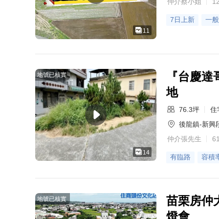
仲介蔡小姐
1
7日上新
一般
11
『台慶達
地號已核實
地
76.3坪
住
後龍鎮-新興
仲介張先生
6
14
有臨路
容積率
苗栗房仲
地號已核實
燈會