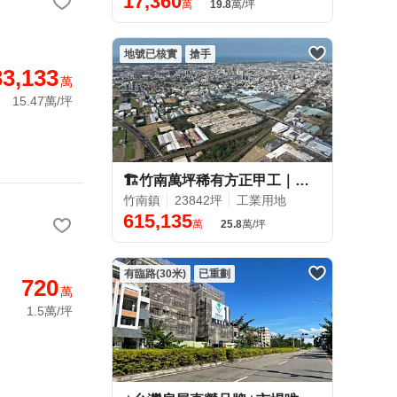
17,360
萬
19.8
萬/坪
地號已核實
搶手
33,133
萬
15.47萬/坪
🏗️竹南萬坪稀有方正甲工｜企業佈局首選
竹南鎮
23842坪
工業用地
615,135
萬
25.8
萬/坪
有臨路(30米)
已重劃
720
萬
1.5萬/坪