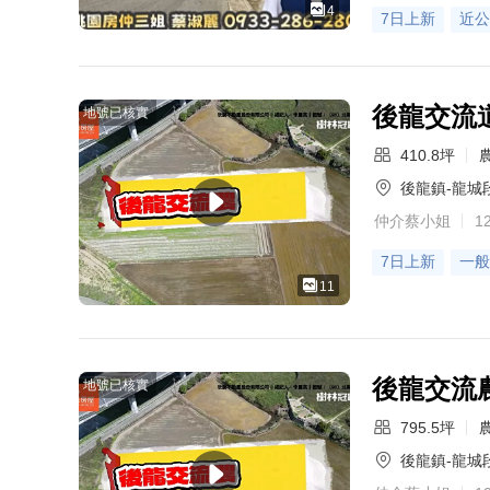
4
7日上新
近公
後龍交流
地號已核實
410.8坪
後龍鎮-龍城
仲介蔡小姐
1
7日上新
一般
11
後龍交流
地號已核實
795.5坪
後龍鎮-龍城