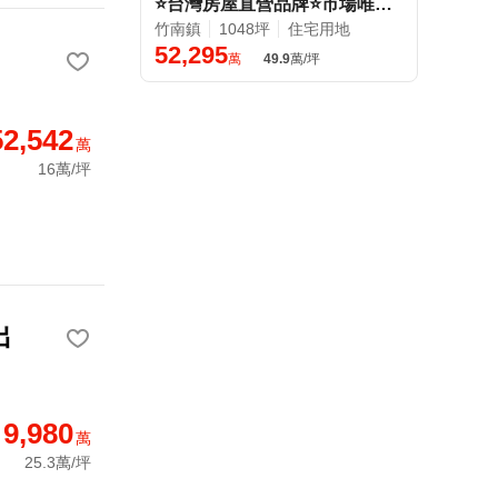
⭐台灣房屋直營品牌⭐市場唯一千坪建地⭐留給看得懂價值的人
竹南鎮
1048坪
住宅用地
52,295
萬
49.9
萬/坪
52,542
萬
16萬/坪
出
9,980
萬
25.3萬/坪