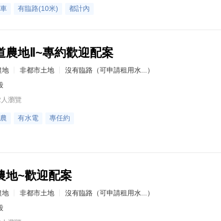
車
有臨路(10米)
都計內
道農地Ⅱ~專約歡迎配案
農地
非都市土地
沒有臨路（可申請租用水...）
段
2人瀏覽
農
有水電
專任約
農地~歡迎配案
農地
非都市土地
沒有臨路（可申請租用水...）
段