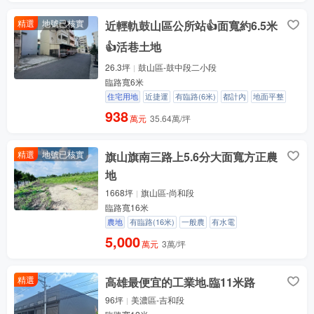
精選
地號已核實
近輕軌鼓山區公所站👍面寬約6.5米
👍活巷土地
26.3坪
鼓山區-鼓中段二小段
臨路寬6米
住宅用地
近捷運
有臨路(6米)
都計內
地面平整
938
萬元
35.64萬/坪
精選
地號已核實
旗山旗南三路上5.6分大面寬方正農
地
1668坪
旗山區-尚和段
臨路寬16米
農地
有臨路(16米)
一般農
有水電
5,000
萬元
3萬/坪
精選
高雄最便宜的工業地.臨11米路
96坪
美濃區-吉和段