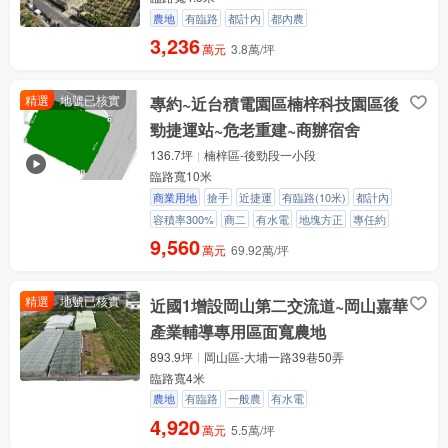
農地
有臨路
都計內
都內農
3,236
萬元
3.8萬/坪
精選
地號已核實
專約~近台積電園區楠梓科技園區後
勁捷運站~危老重建~商辦宿舍
136.7坪
楠梓區-後勁段一小段
臨路寬10米
商業用地
搶手
近捷運
有臨路(10米)
都計內
容積率300%
商二
有水電
地塊方正
專任約
9,560
萬元
69.92萬/坪
精選
地號已核實
近國1增設岡山第二交流道~岡山嘉華
產業輔導專用區面寬農地
893.9坪
岡山區-大埔一路39巷50弄
臨路寬4米
農地
有臨路
一般農
有水電
4,920
萬元
5.5萬/坪