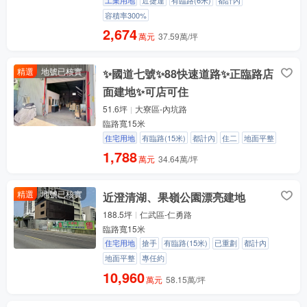
容積率300%
2,674
萬元
37.59萬/坪
精選
地號已核實
✨國道七號✨88快速道路✨正臨路店
面建地✨可店可住
51.6坪
大寮區-內坑路
臨路寬15米
住宅用地
有臨路(15米)
都計內
住二
地面平整
1,788
萬元
34.64萬/坪
精選
地號已核實
近澄清湖、果嶺公園漂亮建地
188.5坪
仁武區-仁勇路
臨路寬15米
住宅用地
搶手
有臨路(15米)
已重劃
都計內
地面平整
專任約
10,960
萬元
58.15萬/坪