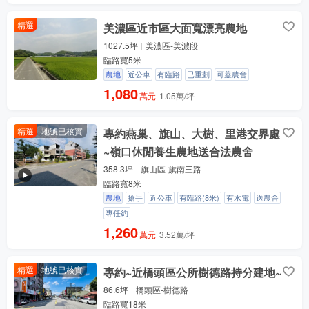
精選
美濃區近市區大面寬漂亮農地
1027.5坪
美濃區-美濃段
臨路寬5米
農地
近公車
有臨路
已重劃
可蓋農舍
1,080
萬元
1.05萬/坪
精選
地號已核實
專約燕巢、旗山、大樹、里港交界處
~嶺口休閒養生農地送合法農舍
358.3坪
旗山區-旗南三路
臨路寬8米
農地
搶手
近公車
有臨路(8米)
有水電
送農舍
專任約
1,260
萬元
3.52萬/坪
精選
地號已核實
專約~近橋頭區公所樹德路持分建地~
86.6坪
橋頭區-樹德路
臨路寬18米