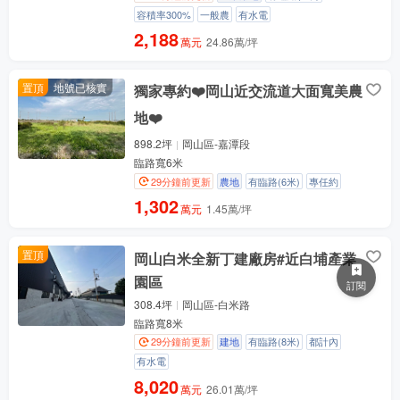
容積率300%
一般農
有水電
2,188
萬元
24.86萬/坪
置頂
地號已核實
獨家專約❤️岡山近交流道大面寬美農
地❤️
898.2坪
岡山區-嘉潭段
臨路寬6米
29分鐘前更新
農地
有臨路(6米)
專任約
1,302
萬元
1.45萬/坪
置頂
岡山白米全新丁建廠房#近白埔產業
園區
訂閱
308.4坪
岡山區-白米路
臨路寬8米
29分鐘前更新
建地
有臨路(8米)
都計內
有水電
8,020
萬元
26.01萬/坪