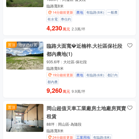
臨路寬8米
14分鐘前更新
農地
有臨路(8米)
一般農
有水電
專任約
4,230
萬元
2.3萬/坪
置頂
地號已核實
臨路大面寬💎近楠梓.大社區保社段
都內農地(1)
935.6坪
大社區-保社段
臨路寬6米
19分鐘前更新
農地
有臨路(6米)
都計內
都內農
9,260
萬元
9.9萬/坪
置頂
岡山超值天車工業廠房土地廠房買賣
租賃
88坪
岡山區-為隨段
臨路寬8米
24分鐘前更新
工業用地
有臨路(8米)