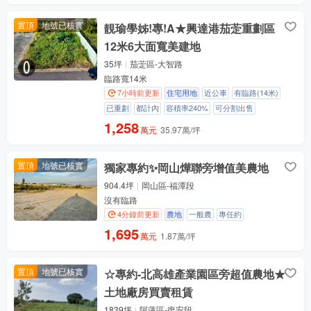
置頂
地號已核實
靚瑜學姊!專!A★興達港茄萣重劃區
12米6大面寬美建地
35坪
茄萣區-大智路
臨路寬14米
7小時前更新
住宅用地
近公車
有臨路(14米)
已重劃
都計內
容積率240%
可分割出售
1,258
萬元
35.97萬/坪
置頂
地號已核實
獨家專約✨岡山燁聯旁增值美農地
904.4坪
岡山區-福潭段
沒有臨路
4分鐘前更新
農地
一般農
專任約
1,695
萬元
1.87萬/坪
置頂
地號已核實
☆專約-北高雄產業園區旁超值農地★
土地廠房買賣租賃
1839坪
阿蓮區-復安段