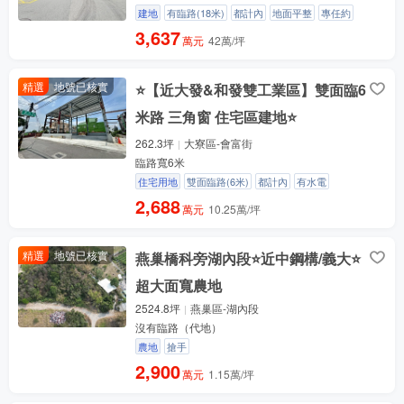
建地
有臨路(18米)
都計內
地面平整
專任約
3,637
萬元
42萬/坪
精選
地號已核實
⭐【近大發&和發雙工業區】雙面臨6
米路 三角窗 住宅區建地⭐
262.3坪
大寮區-會富街
臨路寬6米
住宅用地
雙面臨路(6米)
都計內
有水電
2,688
萬元
10.25萬/坪
精選
地號已核實
燕巢橋科旁湖內段⭐近中鋼構/義大⭐
超大面寬農地
2524.8坪
燕巢區-湖內段
沒有臨路（代地）
農地
搶手
2,900
萬元
1.15萬/坪