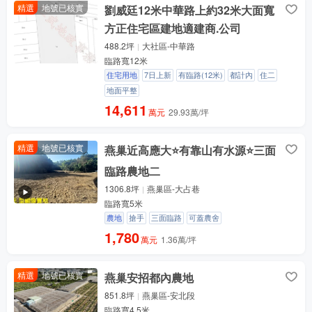
精選
地號已核實
劉威廷12米中華路上約32米大面寬
方正住宅區建地適建商.公司
488.2坪
大社區-中華路
臨路寬12米
住宅用地
7日上新
有臨路(12米)
都計內
住二
地面平整
14,611
萬元
29.93萬/坪
精選
地號已核實
燕巢近高應大⭐有靠山有水源⭐三面
臨路農地二
1306.8坪
燕巢區-大占巷
臨路寬5米
農地
搶手
三面臨路
可蓋農舍
1,780
萬元
1.36萬/坪
精選
地號已核實
燕巢安招都內農地
851.8坪
燕巢區-安北段
臨路寬4.5米