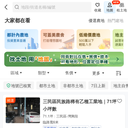
收藏
地圖
租土地
大家都在看
優選農地
熱門建地
區域
類型
售價
更多
地號已核實
都市土地
非都市土地
7日上新
地主自
精選
三民區民族路稀有乙種工業地｜71坪
小坪數
71.1坪
三民區-灣興段
臨路寬6米
工業用地
近捷運
有臨路(6米)
都計內