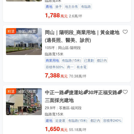
臨路寬5米
農地
搶手
地主自售
有臨路
1,788
萬元
2.6萬/坪
精選
地號已核實
岡山｜陽明段_商業用地｜黃金建地
(適長照、醫美、診所)
105坪
岡山區-陽明段
臨路寬15米
商業用地
有臨路(15米)
已重劃
都計內
容積率320%
商一
有水電
7,388
萬元
70.38萬/坪
精選
地號已核實
中正一路🌈捷運站🌈30坪正福安路🌈
三面採光建地
29.9坪
苓雅區-福河段
臨路寬15米
建地
近捷運
有臨路(15米)
都計內
容積率240%
1,650
萬元
55.18萬/坪