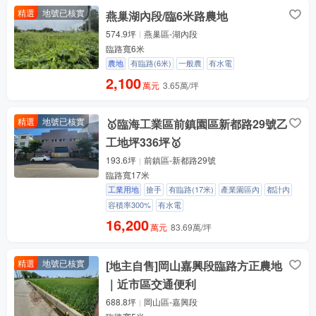
精選
地號已核實
燕巢湖內段/臨6米路農地
574.9坪
燕巢區-湖內段
臨路寬6米
農地
有臨路(6米)
一般農
有水電
2,100
萬元
3.65萬/坪
精選
地號已核實
🥇臨海工業區前鎮園區新都路29號乙
工地坪336坪🥇
193.6坪
前鎮區-新都路29號
臨路寬17米
工業用地
搶手
有臨路(17米)
產業園區內
都計內
容積率300%
有水電
16,200
萬元
83.69萬/坪
精選
地號已核實
[地主自售]岡山嘉興段臨路方正農地
｜近市區交通便利
688.8坪
岡山區-嘉興段