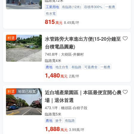
臨路寬12米
工業用地
有臨路(12米)
容積率300%
一般農
有水電
815
萬元
8.49萬/坪
精選
水管路旁大車進出方便(15-20分鐘至
台積電晶圓廠)
740.8坪
大樹區-井腳村
臨路寬4米
農地
地主自售
有臨路
可蓋農舍
一般農
1,480
萬元
2萬/坪
精選
地號已核實
近白埔產業園區｜本區最便宜開心農
場｜退休首選
473.1坪
橋頭區-白樹子段
臨路寬5米
農地
搶手
有臨路
1,888
萬元
3.99萬/坪