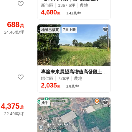
新市區
1367.6坪
農地
4,680
萬
3.42
萬/坪
688
萬
地號已核實
7日上新
24.46萬/坪
專簽未來展望高增值高發段土地有3米路
歸仁區
726坪
農地
2,035
萬
2.8
萬/坪
搶手
4,375
萬
22.49萬/坪