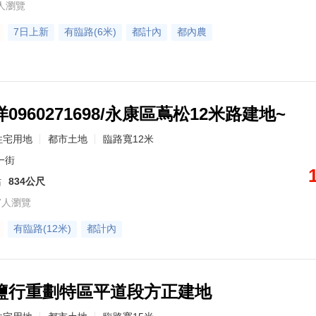
人瀏覽
7日上新
有臨路(6米)
都計內
都內農
0960271698/永康區蔦松12米路建地~
住宅用地
都市土地
臨路寬12米
一街
站
834公尺
7人瀏覽
有臨路(12米)
都計內
鹽行重劃特區平道段方正建地