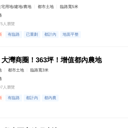
住宅用地/建地/農地
都市土地
臨路寬5米
路
75人瀏覽
新
有臨路
已重劃
都計內
地面平整
8】大灣商圈！363坪！增值都內農地
地
都市土地
臨路寬3米
路
07人瀏覽
新
有臨路
都計內
都內農