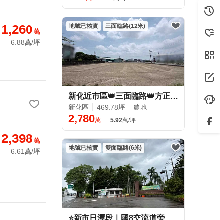
1,260
地號已核實
三面臨路(12米)
萬
6.88萬/坪
新化近市區👑三面臨路👑方正約469坪農地
新化區
469.78坪
農地
2,780
萬
5.92
萬/坪
2,398
萬
地號已核實
雙面臨路(6米)
6.61萬/坪
⭐新市日潭段｜國8交流道旁雙面臨路1367坪農地｜