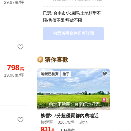
29.97萬/坪
已選: 台南市/永康區/土地類型不
限/售價不限/坪數不限
勾選所需條件即可訂閱
猜你喜歡
798
萬
地號已核實
搶手
19.98萬/坪
柳營2.7分超優質都內農地近柳營農會
柳營區
816.75坪
農地
931
萬
1.14
萬/坪