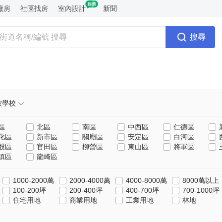
廠房
社區找房
室內設計
新聞
搜尋
按學校
區
北區
南區
中西區
仁德區
化區
新市區
關廟區
安定區
白河區
股區
官田區
柳營區
東山區
將軍區
鎮區
龍崎區
1000-2000萬
2000-4000萬
4000-8000萬
8000萬以上
100-200坪
200-400坪
400-700坪
700-1000坪
住宅用地
商業用地
工業用地
林地