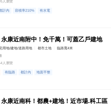
95人瀏覽
都計內
容積率210%
有水電
03】永康近南附中！免千萬！可蓋乙戶建地
宅用地/建地/道路用地
都市土地
臨路寬4米
街
64人瀏覽
有臨路
都計內
地面平整
3】永康近南科！都農+建地！近市場.科工區