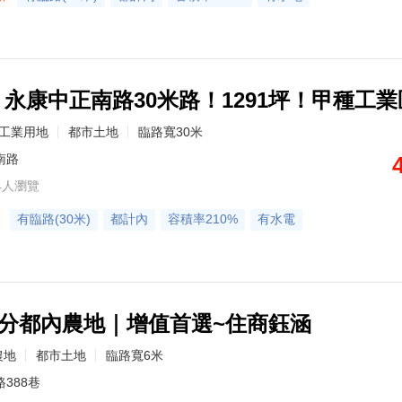
6】永康中正南路30米路！1291坪！甲種工業
工業用地
都市土地
臨路寬30米
南路
4人瀏覽
有臨路(30米)
都計內
容積率210%
有水電
.7分都內農地｜增值首選~住商鈺涵
農地
都市土地
臨路寬6米
388巷