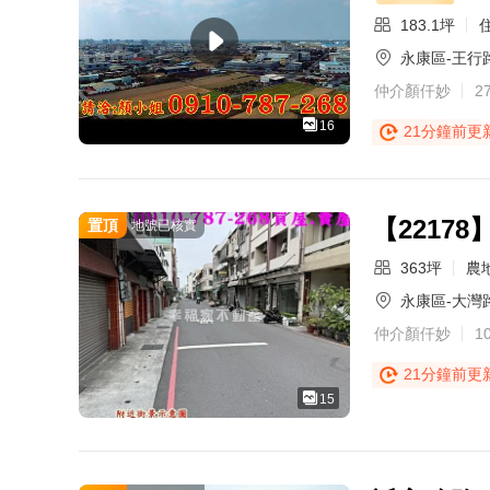
183.1坪
永康區-王行
仲介顏仟妙
2
16
21分鐘前更
【2217
置頂
地號已核實
363坪
農
永康區-大灣
仲介顏仟妙
1
21分鐘前更
15