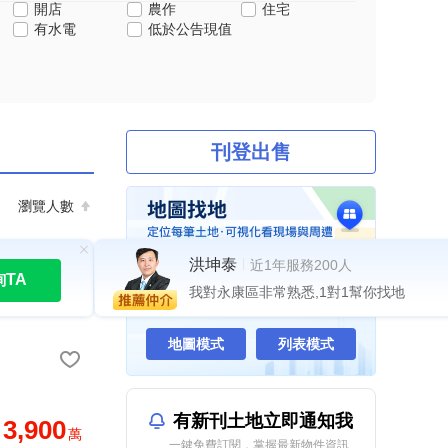
開店
農作
住宅
有水電
低於公告現值
刊登出售
瀏覽人數
洪坤泰
近1年服務200人
詢TA
我對永康區非常熟悉,1對1幫你找地
與內政部同步更新·全台最完整土地
地圖模式
列表模式
有新刊土地立即通知我
3,900
萬
一鍵免費訂閱，掌握最新物件資訊