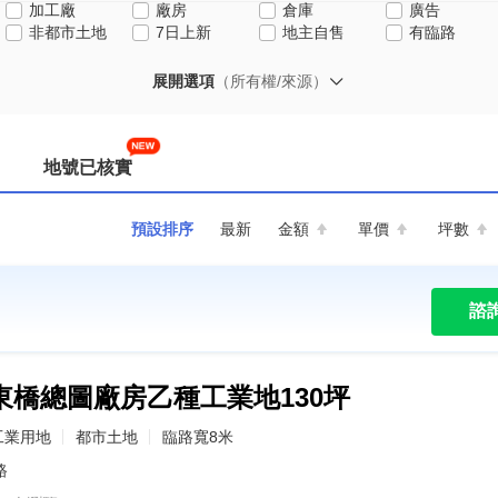
加工廠
廠房
倉庫
廣告
非都市土地
7日上新
地主自售
有臨路
展開選項
（所有權/來源）
地號已核實
預設排序
最新
金額
單價
坪數
諮
東橋總圖廠房乙種工業地130坪
工業用地
都市土地
臨路寬8米
路