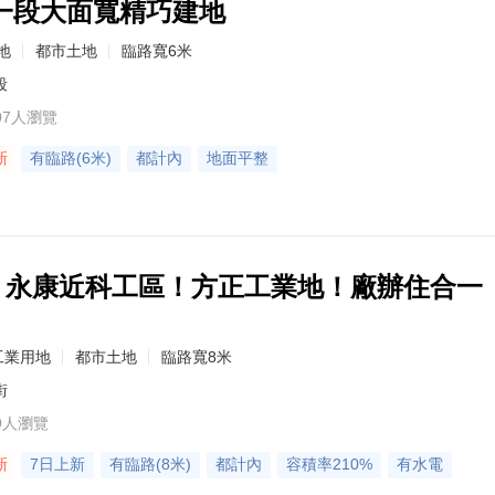
一段大面寬精巧建地
地
都市土地
臨路寬6米
段
07人瀏覽
新
有臨路(6米)
都計內
地面平整
91】永康近科工區！方正工業地！廠辦住合一
工業用地
都市土地
臨路寬8米
街
9人瀏覽
新
7日上新
有臨路(8米)
都計內
容積率210%
有水電