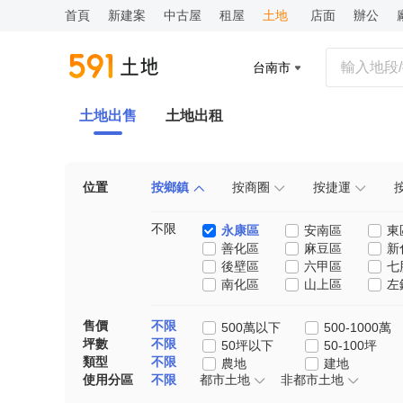
首頁
新建案
中古屋
租屋
土地
店面
辦公
台南市
土地出售
土地出租
位置
按鄉鎮
按商圈
按捷運
不限
永康區
安南區
東
善化區
麻豆區
新
後壁區
六甲區
七
南化區
山上區
左
售價
不限
500萬以下
500-1000萬
坪數
不限
50坪以下
50-100坪
類型
不限
農地
建地
使用分區
不限
都市土地
非都市土地