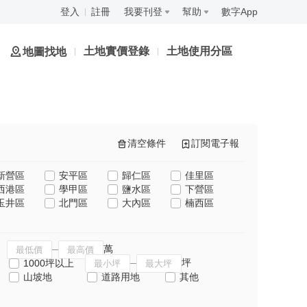
登入
註冊
我要刊登
幫助
數字App
土地實價登錄
土地使用分區
地圖找地
清空條件
訂閱電子報
新營區
安平區
歸仁區
佳里區
西港區
學甲區
鹽水區
下營區
玉井區
北門區
大內區
楠西區
萬
坪
1000坪以上
山坡地
道路用地
其他