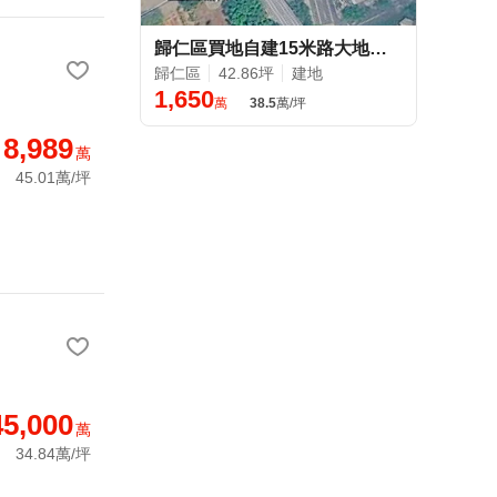
歸仁區買地自建15米路大地坪店面別墅(3)
歸仁區
42.86坪
建地
1,650
萬
38.5
萬/坪
8,989
萬
45.01萬/坪
45,000
萬
34.84萬/坪