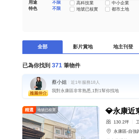
用途
不限
高科技業
中小企業
特色
不限
地號已核實
都市土地
全部
影片賞地
地主刊登
371
已為你找到
筆物件
蔡小姐
近1年服務18人
我對永康區非常熟悉,1對1幫你找地
💎永康近
精選
地號已核實
130.2坪
永康區-自強