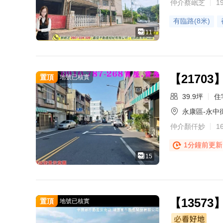
仲介蔡岷芝
1
有臨路(8米)
11
【217
置頂
地號已核實
39.9坪
住
永康區-永中
仲介顏仟妙
1
1分鐘前更新
15
【1357
置頂
地號已核實