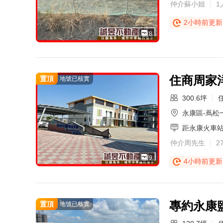
仲介蘇小姐
1
2小時前更新
8
住商周家洋
置頂
地號已核實
300.6坪
永康區-蔦松
距永康火車
仲介周先生
2
9
4小時前更新
專約永康
置頂
地號已核實