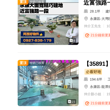
近富強路
置頂
地號已核實
28.1坪
建
永康區-大灣
仲介王先生
1
21分鐘前更
4
【358
置頂
地號已核實
194.6坪
永康區-龍潭
仲介顏小姐
1
15
21分鐘前更