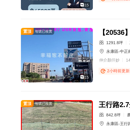
15
【2053
置頂
地號已核實
1291.8坪
永康區-中正
仲介顏仟妙
1
2小時前更新
15
王行路2
置頂
地號已核實
842.8坪
永康區-王行路