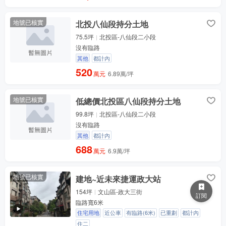
地號已核實
北投八仙段持分土地
75.5坪
北投區-八仙段二小段
沒有臨路
其他
都計內
520
萬元
6.89萬/坪
地號已核實
低總價北投區八仙段持分土地
99.8坪
北投區-八仙段二小段
沒有臨路
其他
都計內
688
萬元
6.9萬/坪
地號已核實
建地~近未來捷運政大站
154坪
文山區-政大三街
訂閱
臨路寬6米
住宅用地
近公車
有臨路(6米)
已重劃
都計內
住二