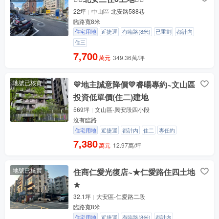
22坪
中山區-北安路588巷
臨路寬8米
住宅用地
近捷運
有臨路(8米)
已重劃
都計內
住三
7,700
萬元
349.36萬/坪
地號已核實
💛地主誠意降價💛睿暘專約~文山區
投資低單價(住二)建地
569坪
文山區-興安段四小段
沒有臨路
住宅用地
近捷運
都計內
住二
專任約
7,380
萬元
12.97萬/坪
地號已核實
住商仁愛光復店~★仁愛路住四土地
★
32.1坪
大安區-仁愛路二段
臨路寬8米
住宅用地
近捷運
有臨路(8米)
都計內