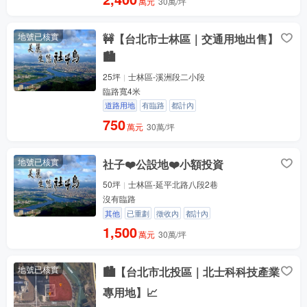
萬元
30萬/坪
地號已核實
🚧【台北市士林區｜交通用地出售】
🏙️
25坪
士林區-溪洲段二小段
臨路寬4米
道路用地
有臨路
都計內
750
萬元
30萬/坪
地號已核實
社子❤️公設地❤️小額投資
50坪
士林區-延平北路八段2巷
沒有臨路
其他
已重劃
徵收內
都計內
1,500
萬元
30萬/坪
地號已核實
🏙️【台北市北投區｜北士科科技產業
專用地】📈