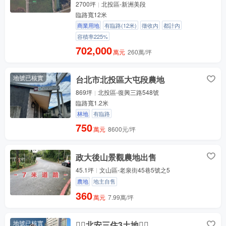
2700坪
北投區-新洲美段
臨路寬12米
商業用地
有臨路(12米)
徵收內
都計內
容積率225%
702,000
萬元
260萬/坪
地號已核實
台北市北投區大屯段農地
869坪
北投區-復興三路548號
臨路寬1.2米
林地
有臨路
750
萬元
8600元/坪
政大後山景觀農地出售
45.1坪
文山區-老泉街45巷5號之5
農地
地主自售
360
萬元
7.99萬/坪
地號已核實
🏳️‍🌈北安三住3土地🏳️‍🌈