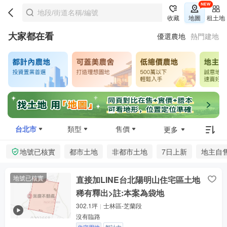
收藏
地圖
租土地
大家都在看
優選農地
熱門建地
台北市
類型
售價
更多
地號已核實
都市土地
非都市土地
7日上新
地主自
地號已核實
直接加LINE台北陽明山住宅區土地
稀有釋出>註:本案為袋地
302.1坪
士林區-芝蘭段
沒有臨路
住宅用地
都計內