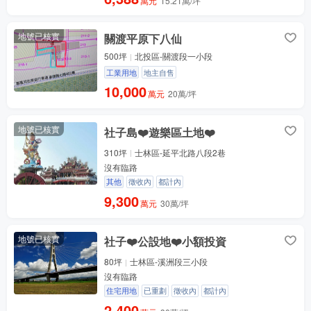
萬元
15.21萬/坪
地號已核實
關渡平原下八仙
500坪
北投區-關渡段一小段
工業用地
地主自售
10,000
萬元
20萬/坪
地號已核實
社子島❤️遊樂區土地❤️
310坪
士林區-延平北路八段2巷
沒有臨路
其他
徵收內
都計內
9,300
萬元
30萬/坪
地號已核實
社子❤️公設地❤️小額投資
80坪
士林區-溪洲段三小段
沒有臨路
住宅用地
已重劃
徵收內
都計內
2,400