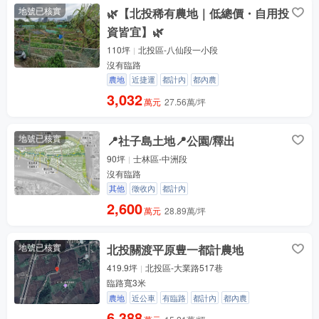
地號已核實
🌿【北投稀有農地｜低總價・自用投
資皆宜】🌿
110坪
北投區-八仙段一小段
沒有臨路
農地
近捷運
都計內
都內農
3,032
萬元
27.56萬/坪
地號已核實
📍社子島土地📍公園/釋出
90坪
士林區-中洲段
沒有臨路
其他
徵收內
都計內
2,600
萬元
28.89萬/坪
地號已核實
北投關渡平原豊一都計農地
419.9坪
北投區-大業路517巷
臨路寬3米
農地
近公車
有臨路
都計內
都內農
6,388