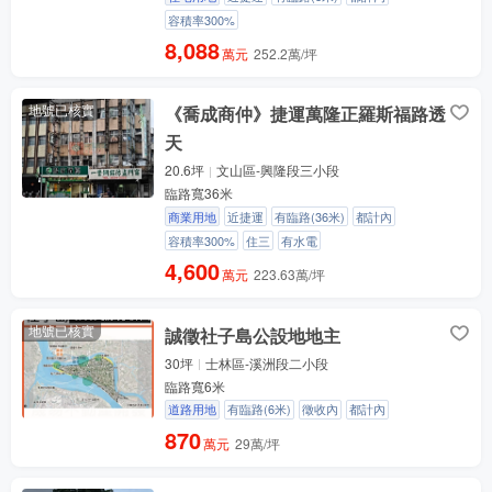
容積率300%
8,088
萬元
252.2萬/坪
地號已核實
《喬成商仲》捷運萬隆正羅斯福路透
天
20.6坪
文山區-興隆段三小段
臨路寬36米
商業用地
近捷運
有臨路(36米)
都計內
容積率300%
住三
有水電
4,600
萬元
223.63萬/坪
地號已核實
誠徵社子島公設地地主
30坪
士林區-溪洲段二小段
臨路寬6米
道路用地
有臨路(6米)
徵收內
都計內
870
萬元
29萬/坪