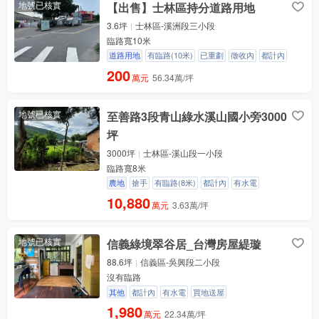
地號已核實
【出售】士林區持分道路用地
3.6坪
士林區-溪洲段三小段
臨路寬10米
道路用地
有臨路(10米)
已重劃
徵收內
都計內
200
萬元
56.34萬/坪
地號已核實
至善路3段青山綠水溪山國小旁3000
坪
3000坪
士林區-溪山段一小段
臨路寬8米
農地
搶手
有臨路(8米)
都計內
有水電
10,880
萬元
3.63萬/坪
地號已核實
信義綠境翠谷居_台灣房屋緹璇
88.6坪
信義區-吳興段二小段
沒有臨路
其他
都計內
有水電
買地送屋
1,980
萬元
22.34萬/坪