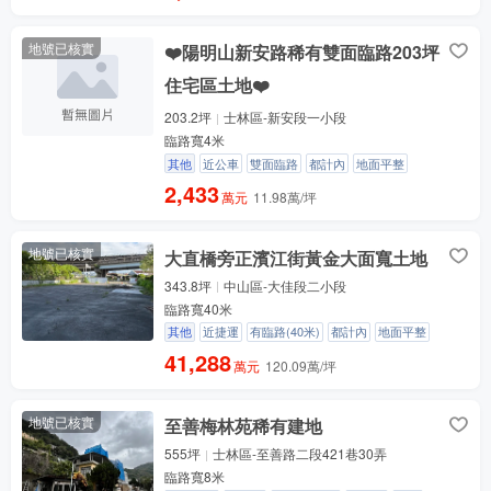
地號已核實
❤️陽明山新安路稀有雙面臨路203坪
住宅區土地❤️
203.2坪
士林區-新安段一小段
臨路寬4米
其他
近公車
雙面臨路
都計內
地面平整
2,433
萬元
11.98萬/坪
地號已核實
大直橋旁正濱江街黃金大面寬土地
343.8坪
中山區-大佳段二小段
臨路寬40米
其他
近捷運
有臨路(40米)
都計內
地面平整
41,288
萬元
120.09萬/坪
地號已核實
至善梅林苑稀有建地
555坪
士林區-至善路二段421巷30弄
臨路寬8米