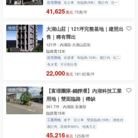
住宅用地
近公車
有臨路(8米)
都計內
住一
41,625
萬元
75萬/坪
地號已核實
大湖山莊｜121坪完整基地｜建照出
售｜稀有釋出
121坪
內湖區-大湖山莊街
臨路寬12米
住宅用地
近捷運
有臨路(12米)
都計內
住二
有水電
可分割出售
22,000
萬元
181.82萬/坪
地號已核實
【富璟團隊-錢靜瀠】內湖科技工業
用地｜雙面臨路｜稀缺
361.7坪
內湖區-安康段
臨路寬16米
工業用地
搶手
近公車
雙面臨路(16米)
徵收內
都計內
容積率300%
地塊方正
45,216
萬元
125萬/坪