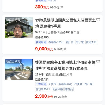
300
萬元
9900元/坪
地號已核實
1坪9萬陽明山國家公園私人莊園買土
地 送建物1手屋
979.8坪
士林區-菁山路101巷71弄
臨路寬10米
住宅用地
有臨路(10米)
都計內
有水電
買地送屋
9,000
萬元
9.19萬/坪
地號已核實
捷運昆陽站旁工業用地土地價值高輝
達對面國泰商城都更進行式產專
23.9坪
南港區-玉成段二小段
臨路寬6米
工業用地
近捷運
有臨路(6米)
都更內
都計內
容積率300%
地面平整
專任約
2,300
萬元
96.23萬/坪